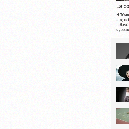
La b
Η Τόνια
σας πεί
πιθανότ
αγοράσε