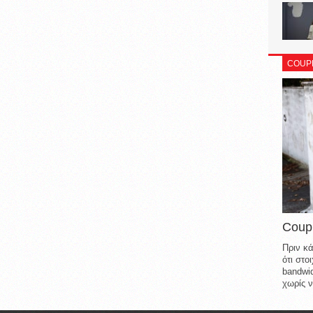
COUP
Coup
Πριν κά
ότι στ
bandwid
χωρίς ν