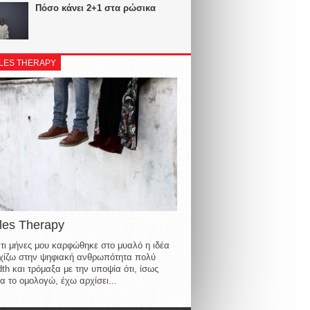
Πόσο κάνει 2+1 στα ρώσικα
LES THERAPY
les Therapy
τι μήνες μου καρφώθηκε στο μυαλό η ιδέα
οιχίζω στην ψηφιακή ανθρωπότητα πολύ
th και τρόμαξα με την υποψία ότι, ίσως
α το ομολογώ, έχω αρχίσει...