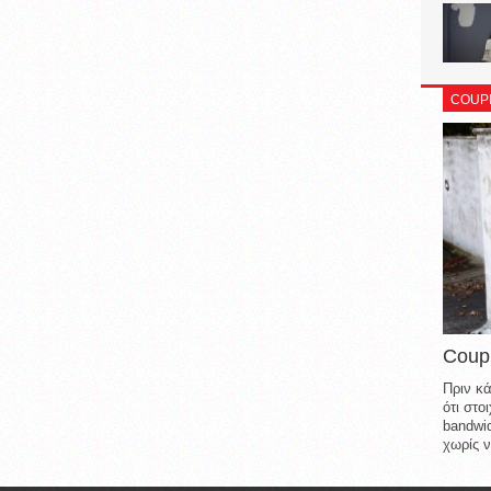
COUP
Coup
Πριν κά
ότι στ
bandwid
χωρίς ν