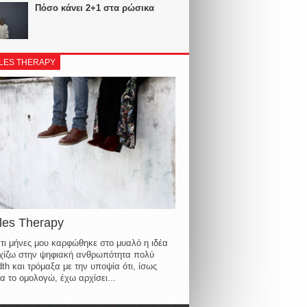
Πόσο κάνει 2+1 στα ρώσικα
LES THERAPY
les Therapy
τι μήνες μου καρφώθηκε στο μυαλό η ιδέα
οιχίζω στην ψηφιακή ανθρωπότητα πολύ
th και τρόμαξα με την υποψία ότι, ίσως
α το ομολογώ, έχω αρχίσει...