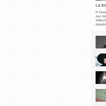
La b
Η Τόνια
σας πεί
πιθανότ
αγοράσε