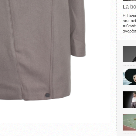
La b
Η Τόνια
σας πεί
πιθανότ
αγοράσε