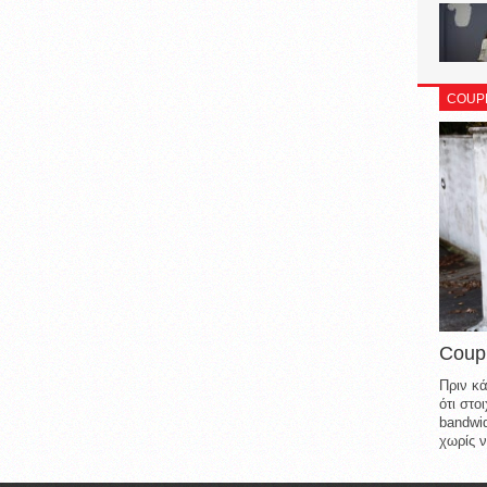
COUP
Coup
Πριν κά
ότι στ
bandwid
χωρίς ν