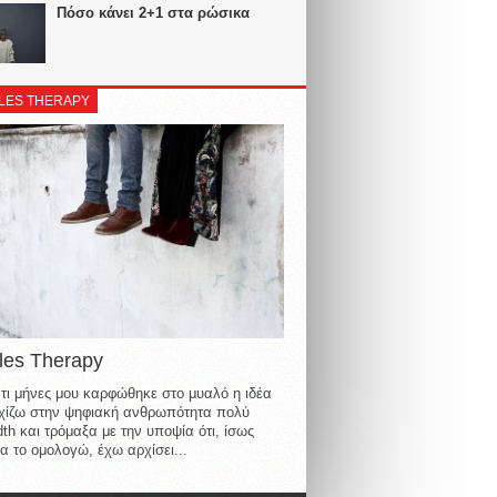
Πόσο κάνει 2+1 στα ρώσικα
LES THERAPY
les Therapy
τι μήνες μου καρφώθηκε στο μυαλό η ιδέα
οιχίζω στην ψηφιακή ανθρωπότητα πολύ
th και τρόμαξα με την υποψία ότι, ίσως
α το ομολογώ, έχω αρχίσει...