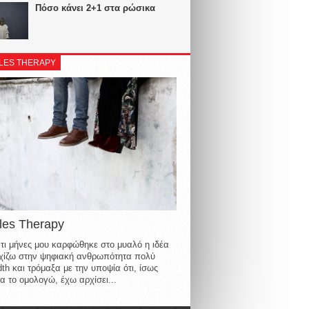
Πόσο κάνει 2+1 στα ρώσικα
LES THERAPY
les Therapy
τι μήνες μου καρφώθηκε στο μυαλό η ιδέα
οιχίζω στην ψηφιακή ανθρωπότητα πολύ
th και τρόμαξα με την υποψία ότι, ίσως
α το ομολογώ, έχω αρχίσει...