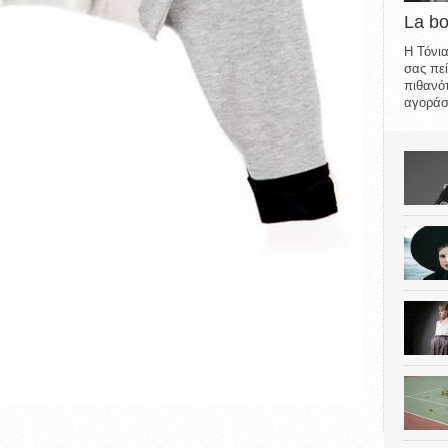
La b
Η Τόνια
σας πεί
πιθανότ
αγοράσε