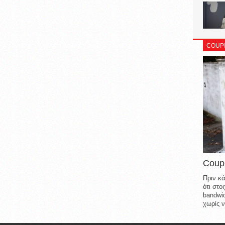
COUP
Coup
Πριν κά
ότι στ
bandwid
χωρίς ν