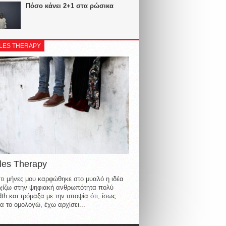
Πόσο κάνει 2+1 στα ρώσικα
LES THERAPY
les Therapy
τι μήνες μου καρφώθηκε στο μυαλό η ιδέα
οιχίζω στην ψηφιακή ανθρωπότητα πολύ
th και τρόμαξα με την υποψία ότι, ίσως
α το ομολογώ, έχω αρχίσει...