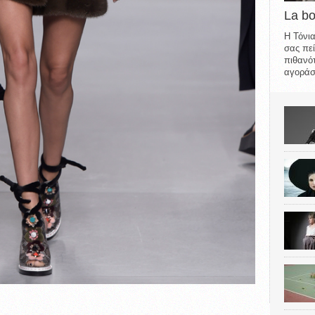
La b
Η Τόνια
σας πεί
πιθανότ
αγοράσε