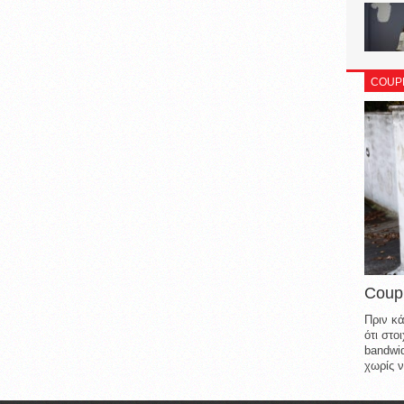
COUP
Coup
Πριν κά
ότι στ
bandwid
χωρίς ν