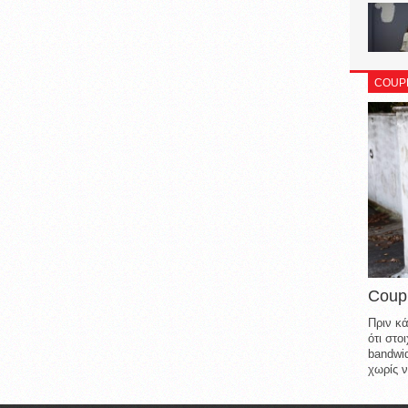
COUP
Coup
Πριν κά
ότι στ
bandwid
χωρίς ν