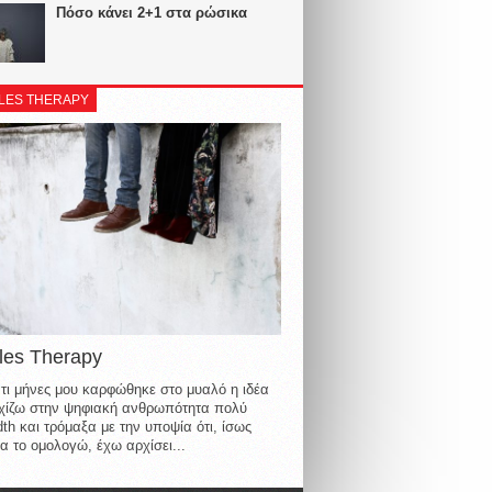
Πόσο κάνει 2+1 στα ρώσικα
LES THERAPY
les Therapy
τι μήνες μου καρφώθηκε στο μυαλό η ιδέα
οιχίζω στην ψηφιακή ανθρωπότητα πολύ
th και τρόμαξα με την υποψία ότι, ίσως
α το ομολογώ, έχω αρχίσει...