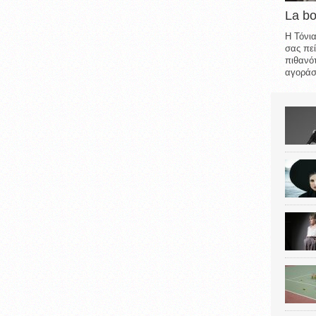
La b
Η Τόνια
σας πεί
πιθανότ
αγοράσε