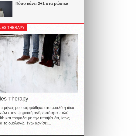
Πόσο κάνει 2+1 στα ρώσικα
LES THERAPY
les Therapy
τι μήνες μου καρφώθηκε στο μυαλό η ιδέα
οιχίζω στην ψηφιακή ανθρωπότητα πολύ
th και τρόμαξα με την υποψία ότι, ίσως
α το ομολογώ, έχω αρχίσει...