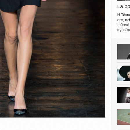
La b
Η Τόνια
σας πεί
πιθανότ
αγοράσε