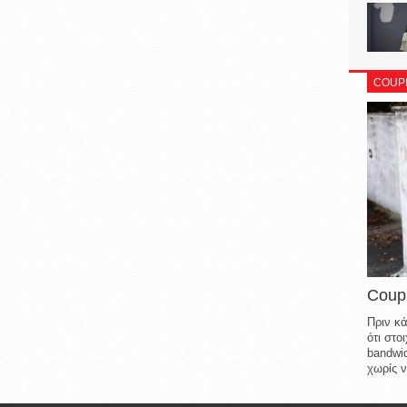
COUP
Coup
Πριν κά
ότι στ
bandwid
χωρίς ν