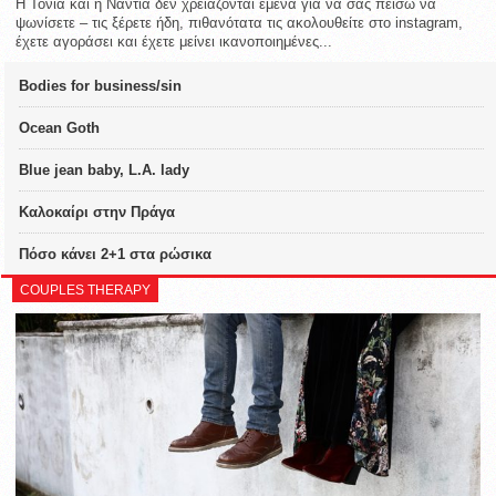
Η Τόνια και η Νάντια δεν χρειάζονται εμένα για να σας πείσω να
ψωνίσετε – τις ξέρετε ήδη, πιθανότατα τις ακολουθείτε στο instagram,
έχετε αγοράσει και έχετε μείνει ικανοποιημένες...
Bodies for business/sin
Ocean Goth
Blue jean baby, L.A. lady
Καλοκαίρι στην Πράγα
Πόσο κάνει 2+1 στα ρώσικα
COUPLES THERAPY