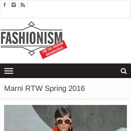
FASHION
DESIGN
ART
EDITORIALS
COUPLES
SARTORIAGRAM
THERAPY
Marni RTW Spring 2016