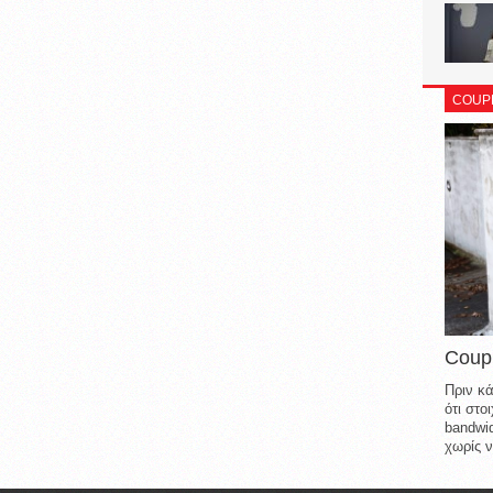
COUP
Coup
Πριν κά
ότι στ
bandwid
χωρίς ν