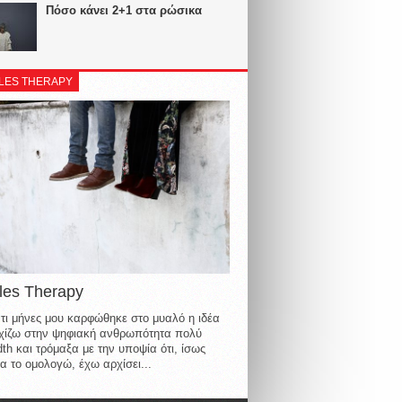
Πόσο κάνει 2+1 στα ρώσικα
LES THERAPY
les Therapy
τι μήνες μου καρφώθηκε στο μυαλό η ιδέα
οιχίζω στην ψηφιακή ανθρωπότητα πολύ
th και τρόμαξα με την υποψία ότι, ίσως
α το ομολογώ, έχω αρχίσει...