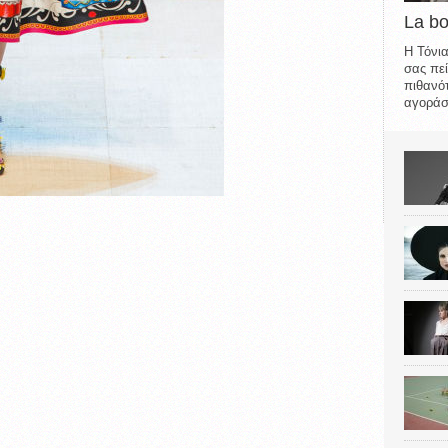
La b
Η Τόνια
σας πεί
πιθανότ
αγοράσε