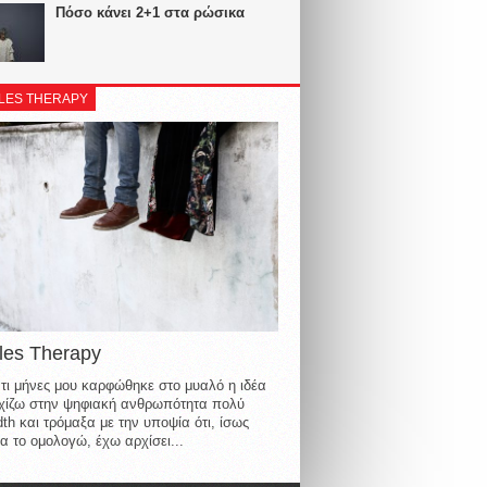
Πόσο κάνει 2+1 στα ρώσικα
LES THERAPY
les Therapy
τι μήνες μου καρφώθηκε στο μυαλό η ιδέα
οιχίζω στην ψηφιακή ανθρωπότητα πολύ
th και τρόμαξα με την υποψία ότι, ίσως
α το ομολογώ, έχω αρχίσει...