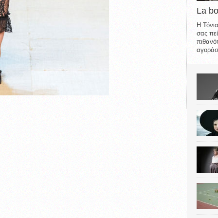
La b
Η Τόνια
σας πεί
πιθανότ
αγοράσε