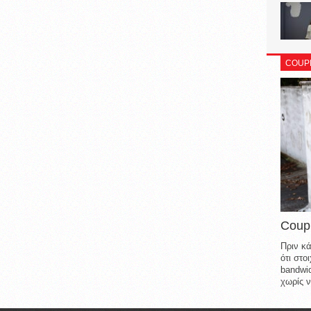
COUP
Coup
Πριν κά
ότι στ
bandwid
χωρίς ν