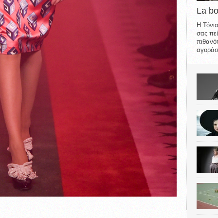
La b
Η Τόνια
σας πεί
πιθανότ
αγοράσε