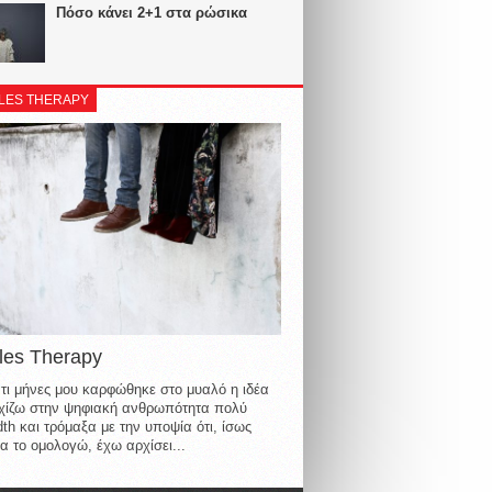
Πόσο κάνει 2+1 στα ρώσικα
LES THERAPY
les Therapy
τι μήνες μου καρφώθηκε στο μυαλό η ιδέα
οιχίζω στην ψηφιακή ανθρωπότητα πολύ
th και τρόμαξα με την υποψία ότι, ίσως
α το ομολογώ, έχω αρχίσει...