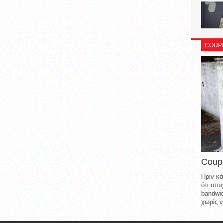
COUP
Coup
Πριν κά
ότι στ
bandwid
χωρίς ν