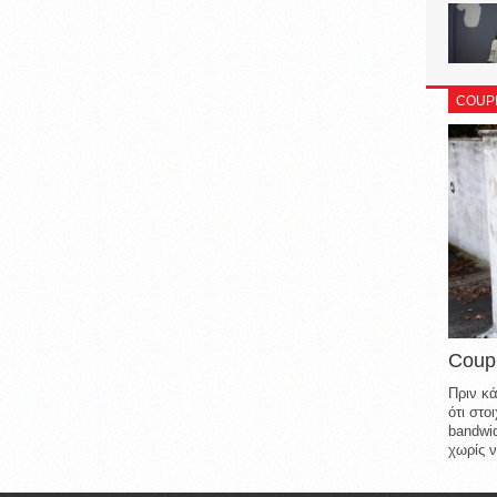
COUP
Coup
Πριν κά
ότι στ
bandwid
χωρίς ν