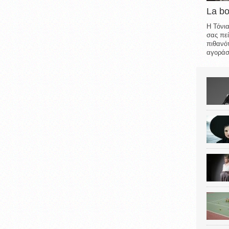
La b
Η Τόνια
σας πεί
πιθανότ
αγοράσε