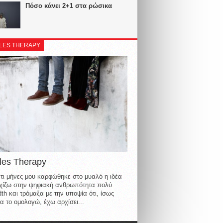
Πόσο κάνει 2+1 στα ρώσικα
LES THERAPY
les Therapy
τι μήνες μου καρφώθηκε στο μυαλό η ιδέα
οιχίζω στην ψηφιακή ανθρωπότητα πολύ
th και τρόμαξα με την υποψία ότι, ίσως
α το ομολογώ, έχω αρχίσει...