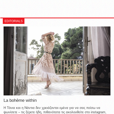
EDITORIALS
La bohème within
Η Τόνια και η Νάντια δεν χρειάζονται εμένα για να σας πείσω να
ψωνίσετε – τις ξέρετε ήδη, πιθανότατα τις ακολουθείτε στο instagram,