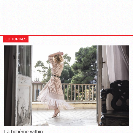
EDITORIALS
La bohème within