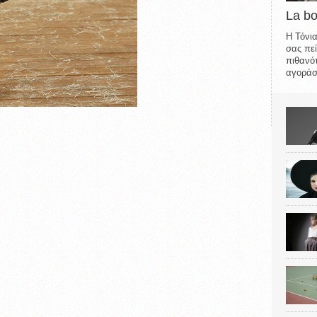
La b
Η Τόνια
σας πεί
πιθανότ
αγοράσε