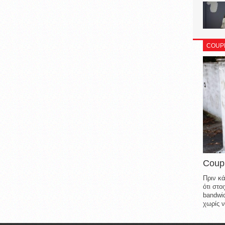
COUP
Coup
Πριν κά
ότι στ
bandwid
χωρίς ν