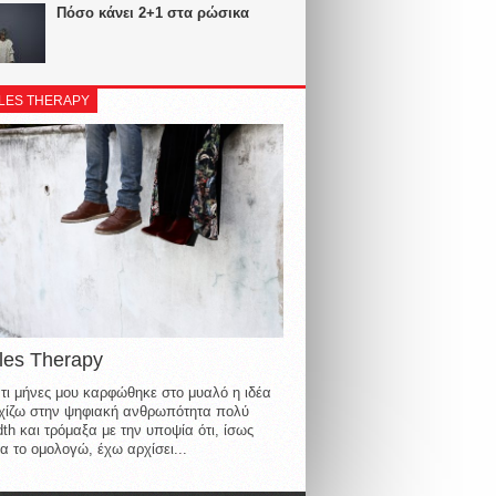
Πόσο κάνει 2+1 στα ρώσικα
LES THERAPY
les Therapy
τι μήνες μου καρφώθηκε στο μυαλό η ιδέα
οιχίζω στην ψηφιακή ανθρωπότητα πολύ
th και τρόμαξα με την υποψία ότι, ίσως
α το ομολογώ, έχω αρχίσει...