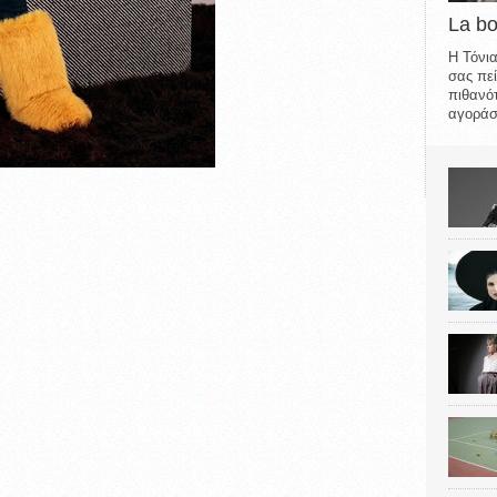
La b
Η Τόνια
σας πεί
πιθανότ
αγοράσε