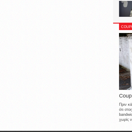
COUP
Coup
Πριν κά
ότι στ
bandwid
χωρίς ν