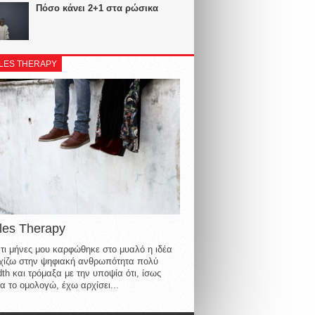
Πόσο κάνει 2+1 στα ρώσικα
LES THERAPY
les Therapy
τι μήνες μου καρφώθηκε στο μυαλό η ιδέα
οιχίζω στην ψηφιακή ανθρωπότητα πολύ
th και τρόμαξα με την υποψία ότι, ίσως
α το ομολογώ, έχω αρχίσει...