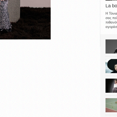
La b
Η Τόνια
σας πεί
πιθανότ
αγοράσε