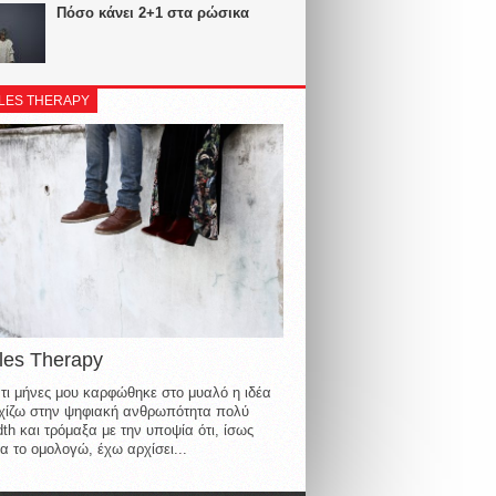
Πόσο κάνει 2+1 στα ρώσικα
LES THERAPY
les Therapy
τι μήνες μου καρφώθηκε στο μυαλό η ιδέα
οιχίζω στην ψηφιακή ανθρωπότητα πολύ
th και τρόμαξα με την υποψία ότι, ίσως
α το ομολογώ, έχω αρχίσει...