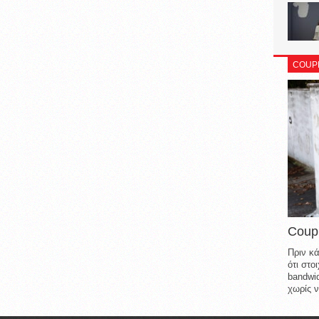
COUP
Coup
Πριν κά
ότι στ
bandwid
χωρίς ν