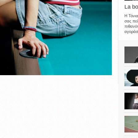
La b
Η Τόνια
σας πεί
πιθανότ
αγοράσε