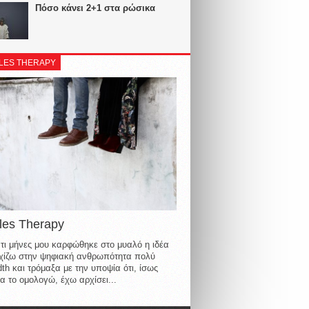
Πόσο κάνει 2+1 στα ρώσικα
LES THERAPY
les Therapy
τι μήνες μου καρφώθηκε στο μυαλό η ιδέα
οιχίζω στην ψηφιακή ανθρωπότητα πολύ
th και τρόμαξα με την υποψία ότι, ίσως
α το ομολογώ, έχω αρχίσει...