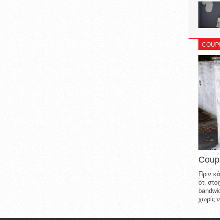
COUP
Coup
Πριν κά
ότι στ
bandwid
χωρίς ν