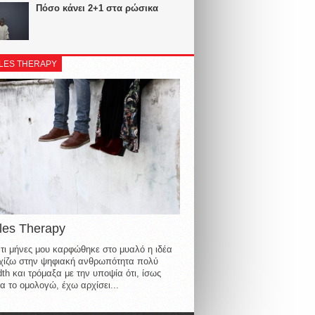
Πόσο κάνει 2+1 στα ρώσικα
LES THERAPY
les Therapy
τι μήνες μου καρφώθηκε στο μυαλό η ιδέα
οιχίζω στην ψηφιακή ανθρωπότητα πολύ
th και τρόμαξα με την υποψία ότι, ίσως
α το ομολογώ, έχω αρχίσει...