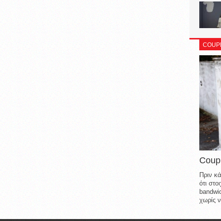
COUP
Coup
Πριν κά
ότι στ
bandwid
χωρίς ν