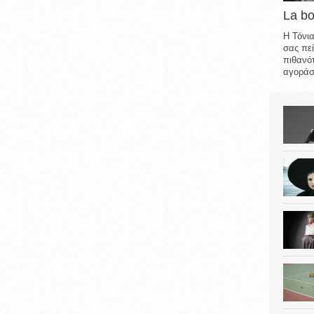
La b
Η Τόνια
σας πεί
πιθανότ
αγοράσε