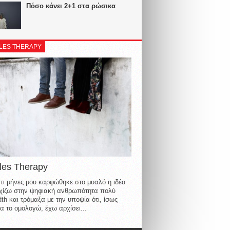
Πόσο κάνει 2+1 στα ρώσικα
LES THERAPY
les Therapy
τι μήνες μου καρφώθηκε στο μυαλό η ιδέα
οιχίζω στην ψηφιακή ανθρωπότητα πολύ
th και τρόμαξα με την υποψία ότι, ίσως
α το ομολογώ, έχω αρχίσει...