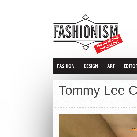
FASHION
DESIGN
ART
EDITO
Tommy Lee C