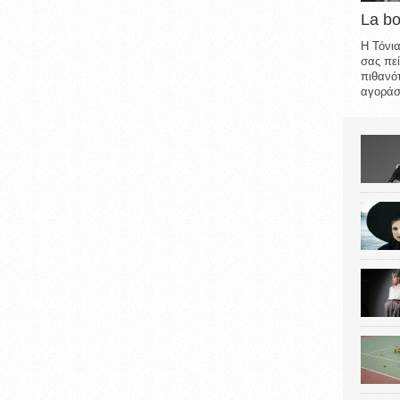
La b
Η Τόνια
σας πεί
πιθανότ
αγοράσε