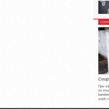
COUP
Coup
Πριν κά
ότι στ
bandwid
χωρίς ν