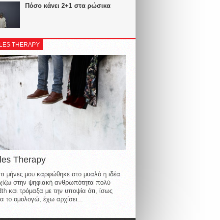
Πόσο κάνει 2+1 στα ρώσικα
LES THERAPY
les Therapy
τι μήνες μου καρφώθηκε στο μυαλό η ιδέα
οιχίζω στην ψηφιακή ανθρωπότητα πολύ
th και τρόμαξα με την υποψία ότι, ίσως
α το ομολογώ, έχω αρχίσει...