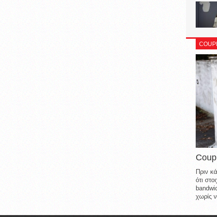
COUP
Coup
Πριν κά
ότι στ
bandwid
χωρίς ν