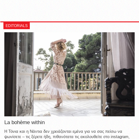
EDITORIALS
La bohème within
Η Τόνια και η Νάντια δεν χρειάζονται εμένα για να σας πείσω να
ψωνίσετε – τις ξέρετε ήδη, πιθανότατα τις ακολουθείτε στο instagram,