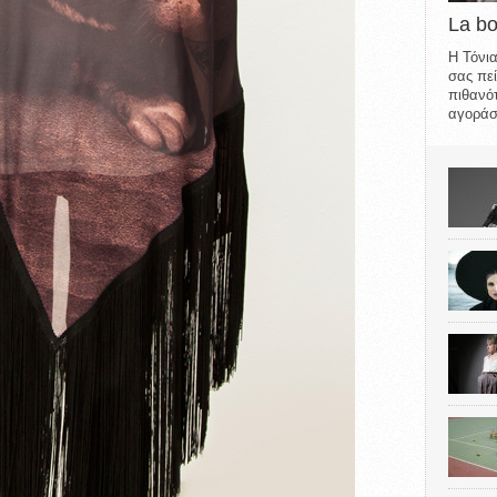
La b
Η Τόνια
σας πεί
πιθανότ
αγοράσε