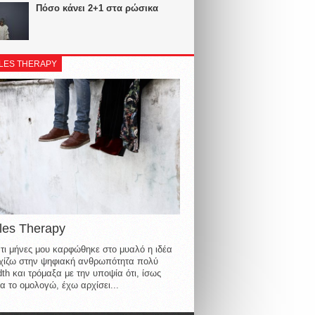
Πόσο κάνει 2+1 στα ρώσικα
LES THERAPY
les Therapy
τι μήνες μου καρφώθηκε στο μυαλό η ιδέα
οιχίζω στην ψηφιακή ανθρωπότητα πολύ
th και τρόμαξα με την υποψία ότι, ίσως
α το ομολογώ, έχω αρχίσει...