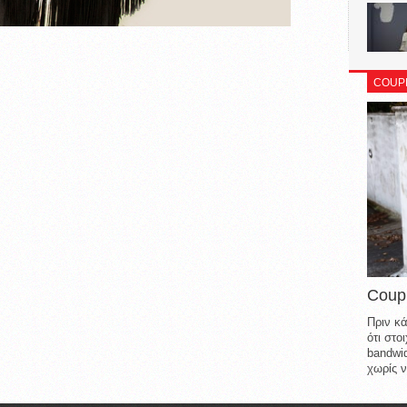
COUP
Coup
Πριν κά
ότι στ
bandwid
χωρίς ν