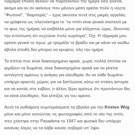
τζαμαρία επειδή θέλουν να παρατείνουν την ημέρα όσο γίνεται,
ακόμα και αν σε εκείνους που μένουν μέσα αρέσει πολύ η νύχτα.
“Φωτεινό”, “διαμπερές” – έχεις ακούσει ποτέ στις μικρές αγγελίες
να γράφεται ως πλεονέκτημα το “το σπίτι είναι γενικά σκοτεινό με
το φως της ημέρας να εισβάλλει μόνο για ελάχιστες ώρες, δίνοντας
την εντύπωση ότι νυχτώνει πολύ νωρίτερα”; Όχι. Η τζαμαρία μου
αρέσει γενικά το πρωί, με τρομάζει το βράδυ και με κάνει να νιώθω
άβολα επειδή δεν μπορώ να κρυφτώ, όλη την ημέρα.
Τα σπίτια που είναι διακοσμημένα αραιά, χωρίς πολλά έπιπλα να
γεμίζουν τα δωμάτια, είναι διακοσμημένα αραιά για να γίνεται
αντιληπτή αμέσως η ανάγκη για ελευθερία. Αν σε κάθε δωμάτιο
υπάρχει αρκετός χώρος για να ξαπλώσεις κάτω σε στάση αστερία
και να κοιτάς στο ταβάνι, ο άλλος ξέρει αμέσως ότι προπάντων θες
να είσαι ελεύθερος. Και ελπίζεις να του αρέσει.
Αυτά τα αυθαίρετα συμπεράσματα τα έβγαλα για την
Kristen Wiig
μόνο και μόνο κοιτώντας τις φωτογραφίες από το νέο της σπίτι,
που χτίστηκε στην Pasadena το 1947 και φυσικά δεν υπάρχει
κανένας λόγος να τα λάβει κανείς σοβαρά υπ’ όψιν.