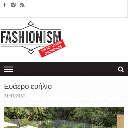
FASHION
DESIGN
ART
EDITORIALS
COUPLES
SARTORIAGRAM
THERAPY
Ευάερο ευήλιο
31/03/2018