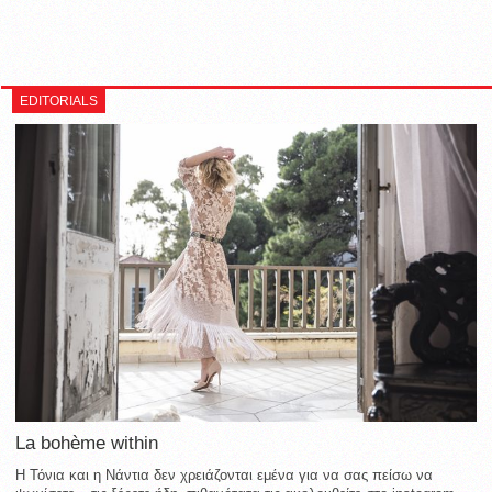
EDITORIALS
La bohème within
Η Τόνια και η Νάντια δεν χρειάζονται εμένα για να σας πείσω να