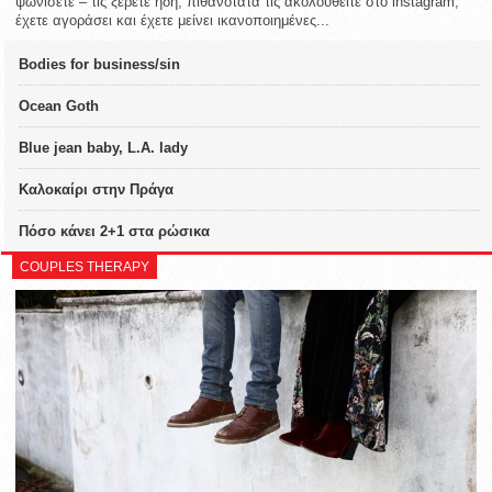
ψωνίσετε – τις ξέρετε ήδη, πιθανότατα τις ακολουθείτε στο instagram,
έχετε αγοράσει και έχετε μείνει ικανοποιημένες...
Bodies for business/sin
Ocean Goth
Blue jean baby, L.A. lady
Καλοκαίρι στην Πράγα
Πόσο κάνει 2+1 στα ρώσικα
COUPLES THERAPY