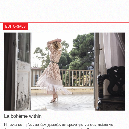
EDITORIALS
La bohème within
Η Τόνια και η Νάντια δεν χρειάζονται εμένα για να σας πείσω να