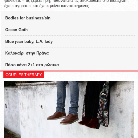
ψωνίσετε – τις ξέρετε ήδη, πιθανότατα τις ακολουθείτε στο instagram,
έχετε αγοράσει και έχετε μείνει ικανοποιημένες...
Bodies for business/sin
Ocean Goth
Blue jean baby, L.A. lady
Καλοκαίρι στην Πράγα
Πόσο κάνει 2+1 στα ρώσικα
COUPLES THERAPY