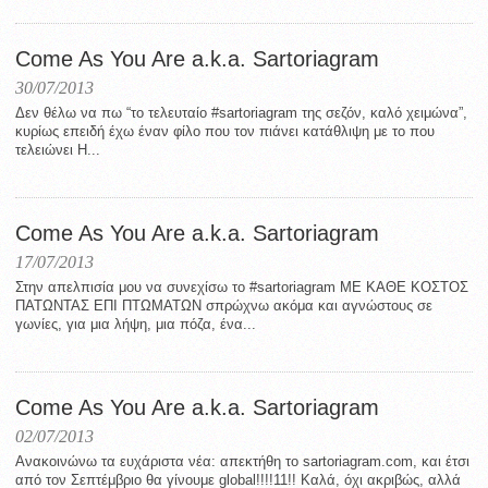
Come As You Are a.k.a. Sartoriagram
30/07/2013
Δεν θέλω να πω “το τελευταίο #sartoriagram της σεζόν, καλό χειμώνα”,
κυρίως επειδή έχω έναν φίλο που τον πιάνει κατάθλιψη με το που
τελειώνει Η...
Come As You Are a.k.a. Sartoriagram
17/07/2013
Στην απελπισία μου να συνεχίσω το #sartoriagram ΜΕ ΚΑΘΕ ΚΟΣΤΟΣ
ΠΑΤΩΝΤΑΣ ΕΠΙ ΠΤΩΜΑΤΩΝ σπρώχνω ακόμα και αγνώστους σε
γωνίες, για μια λήψη, μια πόζα, ένα...
Come As You Are a.k.a. Sartoriagram
02/07/2013
Ανακοινώνω τα ευχάριστα νέα: απεκτήθη το sartoriagram.com, και έτσι
από τον Σεπτέμβριο θα γίνουμε global!!!!11!! Καλά, όχι ακριβώς, αλλά