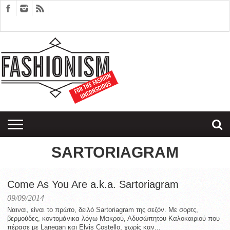
FASHION
DESIGN
ART
EDITORIALS
COUPLES
SARTORIAGRAM
THERAPY
SARTORIAGRAM
Come As You Are a.k.a. Sartoriagram
09/09/2014
Ναιναι, είναι το πρώτο, δειλό Sartoriagram της σεζόν. Με σορτς,
βερμούδες, κοντομάνικα λόγω Μακρού, Αδυσώπητου Καλοκαιριού που
πέρασε με Lanegan και Elvis Costello, χωρίς καν...