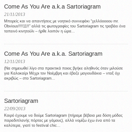
Come As You Are a.k.a Sartoriagram
21/11/2013
Μπορείς και να απαντήσεις με νοητικό συννεφάκι “χελλόοοοου mr.
Obvious!!!!11!!” αλλά τις φωτογραφίες του Sartoriagram τις τραβάει ένα
ταπεινό κινητούλι – ήρθε λοιπόν η ώρα...
Come As You Are a.k.a. Sartoriagram
12/11/2013
(Να σημειωθεί λίγο στα πρακτικά ποιος βγήκε αληθινός όταν μιλούσε
για Καλοκαίρι Μέχρι τον Νοέμβρη και έβαζε μαγιουδάκια – νταξ όχι
ακριβώς – στο Sartoriagram...
Sartoriagram
22/09/2013
Καιρό έχουμε να δούμε Sartοriagram (πήραμε βέβαια μια δόση μόδας
παραδιπλανής πόρτας με γάμους), αλλά νομίζω έχω ένα από τα
καλύτερα, γιατί το festival chic...