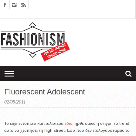
FASHION
DESIGN
ART
EDITORIALS
COUPLES
SARTORIAGRAM
THERAPY
Fluorescent Adolescent
02/05/2011
To είχα εντοπίσει και παλιότερα
εδώ
, ήρθε όμως η στιγμή το trend
αυτό να χτυπήσει τη high street.
Eσύ που δεν πολυγουστάρεις το