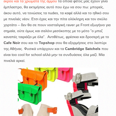
εκρού και τα χρώματα της άμμου
τα οποία φέτος μας έχουν γίνει
έμπλαστρο, θα εκτιμήσεις αυτό που έχω να σου πω: μπορείς,
άκου αυτό, να τονώσεις τα nudes, τα καφέ αλλά και το ηθικό σου
με πινελιές νέον. Ετσι έχεις και την πίτα ολόκληρη και τον σκύλο
χορτάτο – δεν θα σε πουν νοσταλγική raver με Front εξωγήινο για
σημαία, ούτε όμως και σαλόνι μεσόκοπης με το μότο ”ο μπεζ
καναπές ταιριάζει με όλα”. Αντιθέτως, φρέσκια και δροσερή με το
Cafe Noir
σου και το
Topshop
σου θα εξορμήσεις στο λιοπύρι
της Αθήνας. Φυσικά υπάρχουν και τα
Cambridge Satchels
που
είναι too cool for school αλλά μην τα συνδυάσεις όλα μαζί. Μία
πινελιά αρκεί.