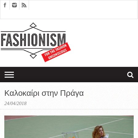
FASHION
DESIGN
ART
EDITORIALS
COUPLES
SARTORIAGRAM
THERAPY
Καλοκαίρι στην Πράγα
24/04/2018