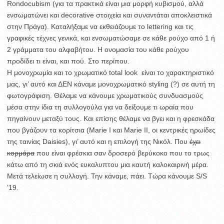
Rondocubism (για τα πρακτικά είναι μια μορφή κυβισμού, αλλά
ενσωματώνει και decorative στοιχεία και συναντάται αποκλειστικά
στην Πράγα). Καταλήξαμε να εκθειάζουμε το lettering και τις
γραφικές τέχνες γενικά, και ενσωματώσαμε σε κάθε ρούχο από 1 ή
2 γράμματα του αλφαβήτου. Η ονομασία του κάθε ρούχου
προδίδει τι είναι, και πού. Στο περίπου.
Η μονοχρωμία και το χρωματικό total look είναι το χαρακτηριστικό
μας, γι’ αυτό και ΔΕΝ κάναμε μονοχρωματικό styling (?) σε αυτή τη
φωτογράφιση. Θέλαμε να κάνουμε χρωματικούς συνδυασμούς
μέσα στην ίδια τη συλλογούλα για να δείξουμε τι ωραία που
πηγαίνουν μεταξύ τους. Και επίσης θέλαμε να βγει και η φρεσκάδα
που βγάζουν τα κορίτσια (Marie I και Marie II, οι κεντρικές ηρωίδες
της ταινίας Daisies), γι’ αυτό και η επιλογή της Νικόλ. Που
έχει
κορμάρα
που είναι φρέσκια σαν δροσερό βερύκοκο που το τρως
κάτω από τη σκιά ενός ευκαλυπτου μια καυτή καλοκαιρινή μέρα.
Μετά τελείωσε η συλλογή. Την κάναμε, πάει. Τώρα κάνουμε S/S
’19.