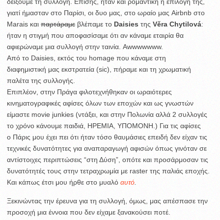
δείξουμε τη συλλογή. Επίσης, ήταν και ρομαντική η επιλογή της,
γιατί ήμασταν στο Παρίσι, οι δυο μας, στο ωραίο μας Airbnb στο
Marais και
παρτάραμε
βλέπαμε το
Daisies
της
Věra Chytilová
:
ήταν η στιγμή που αποφασίσαμε ότι αν κάναμε εταιρία θα
αφιερώναμε μια συλλογή στην ταινία. Awwwwwww.
Από το Daisies, εκτός του homage που κάναμε στη
διαφημιστική μας εκστρατεία (sic), πήραμε και τη χρωματική
παλέτα της συλλογής.
Επιπλέον, στην Πράγα φιλοτεχνήθηκαν οι ωραιότερες
κινηματογραφικές αφίσες όλων των εποχών και ως γνωστών
είμαστε movie junkies (ντάξει, και στην Πολωνία αλλά 2 συλλογές
το χρόνο κάνουμε παιδιά, ΗΡΕΜΙΑ, ΥΠΟΜΟΝΗ.) Για τις αφίσες
ο Πάρις μου έχει πει ότι ήταν τόσο θαυμάσιες επειδή δεν είχαν τις
τεχνικές δυνατότητες για αναπαραγωγή αφισών όπως γινόταν σε
αντίστοιχες περιπτώσεις “στη Δύση”, οπότε και προσάρμοσαν τις
δυνατότητές τους στην τετραχρωμία με raster της παλιάς εποχής.
Και κάπως έτσι μου ήρθε στο μυαλό
αυτό
.
Ξεκινώντας την έρευνα για τη συλλογή, όμως, μας απέσπασε την
προσοχή μια έννοια που δεν είχαμε ξανακούσει ποτέ.