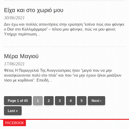
Είχα και στο χωριό μου
30/06/2021
Δεν έχω και πολλές απαντήσεις στην ερώτηση “εσένα πώς σου φάνηκε
ο Dior στο Καλλιμάρμαρο” – τέλειο μου φάνηκε, πώς να μου φανεί;
Υπήρχε περίπτωση...
Μέρα Μαγιού
17/06/2021
Φέτος Η Παραγγελιά Της Αναγνώστριας ήταν “μαγιό που να μην
ανασηκώνονται πολύ στο πλάι” και που “να μην έχουν ή/και μοιάζουν
τόσο με κορδόνια”. Επειδή...
Page 1 of 45
1
2
3
4
5
Next ›
Last »
FACEBOOK