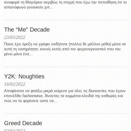
αναφορά τη Μαγιόρκα ακριβώς τη στιγμή που έχω την πεποίθηση ότι το
ισπανόφωνο γυναικείο χιπ...
The “Me” Decade
23/03/2022
Ποιος έχει όρεξη να γράφει οτιδήποτε (πολλώ δε μάλλον μόδα) μέσα σε
αυτή τη νοσηρότητα; κανείς εκτός από τον ψυχαναγκαστικό που του
μένει μόνο ένα...
Y2K: Noughties
16/02/2022
Aποφάσισα να φτιάξω μικρά κείμενα για όλες τις δεκααετίες που έχουν
επανέλθει fashionwise, δίνοντας τα κομμάτια-κλειδιά της καθεμιάς και
πώς να τα φορέσετε ώστε να...
Greed Decade
02/02/2022