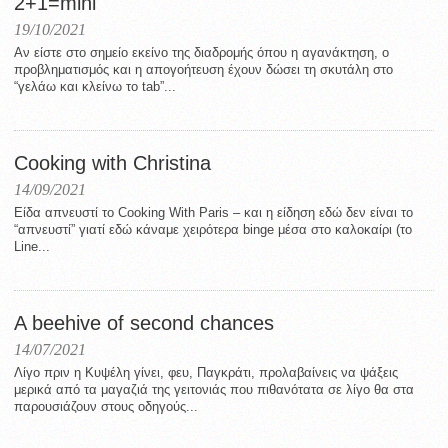
2+1=mini
19/10/2021
Αν είστε στο σημείο εκείνο της διαδρομής όπου η αγανάκτηση, ο
προβληματισμός και η απογοήτευση έχουν δώσει τη σκυτάλη στο
“γελάω και κλείνω το tab”...
Cooking with Christina
14/09/2021
Είδα απνευστί το Cooking With Paris – και η είδηση εδώ δεν είναι το
“απνευστί” γιατί εδώ κάναμε χειρότερα binge μέσα στο καλοκαίρι (το
Line...
A beehive of second chances
14/07/2021
Λίγο πριν η Κυψέλη γίνει, φευ, Παγκράτι, προλαβαίνεις να ψάξεις
μερικά από τα μαγαζιά της γειτονιάς που πιθανότατα σε λίγο θα στα
παρουσιάζουν στους οδηγούς...