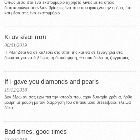
Όπως μέσα στα ένα εκατομμύριο άχρηστα λινκς με τα οποία
διασταυρώνεσαι ονλάιν βρίσκεις ένα που σου φτιάχνει την ημέρα, έτσι
και μέσα στις ένα εκατομμύριο...
Κι αν είναι ποπ
06/01/2019
Η Pilar Zeta θα σε καλέσει στο σπίτι της και θα σε ξεναγήσει στα
δωμάτια για να ζηλέψεις τη διακόσμηση, θα σου δείξει τις ζωγραφιές...
If I gave you diamonds and pearls
19/12/2018
Δεν ξέρω αν σας έχω πει την ιστορία που, πριν δυο-τρία χρόνια, ήρθα
μούρη με μούρη με τον διαρρήκτη του σπιτιού μου; βεεεεέβαια, έλειψα
δέκα...
Bad times, good times
13/10/2018