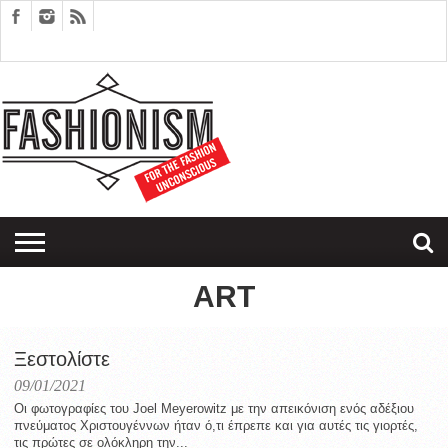
FASHION
DESIGN
ART
EDITORIALS
COUPLES
SARTORIAGRAM
THERAPY
ART
Ξεστολίστε
09/01/2021
Οι φωτογραφίες του Joel Meyerowitz με την απεικόνιση ενός αδέξιου
πνεύματος Χριστουγέννων ήταν ό,τι έπρεπε και για αυτές τις γιορτές,
τις πρώτες σε ολόκληρη την...