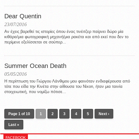
Dear Quentin
23/07/2016
Αν έχεις βαρεθεί τις ιστορίες όπου ένας τινέιτζερ παίρνει δώρο μία
κιθάρα/μια φωτογραφική μηχανή/μια ρακέτα και από εκεί που δεν το
περίμενε εξελίσσεται σε σούπερ...
Summer Ocean Death
05/05/2016
Η περίπτωση του Γιώργου Λάνθιμου μου φαινόταν ενδιαφέρουσα από
τότε που είδα την Κινέτα στην αίθουσα του Nixon, ήταν μια ταινία
στοιχειωτική, που νομίζω πότισε...
Page 1 of 10
1
2
3
4
5
Next ›
Last »
FACEBOOK