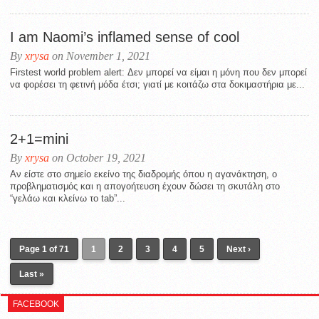
I am Naomi’s inflamed sense of cool
By
xrysa
on November 1, 2021
Firstest world problem alert: Δεν μπορεί να είμαι η μόνη που δεν μπορεί
να φορέσει τη φετινή μόδα έτσι; γιατί με κοιτάζω στα δοκιμαστήρια με...
2+1=mini
By
xrysa
on October 19, 2021
Αν είστε στο σημείο εκείνο της διαδρομής όπου η αγανάκτηση, ο
προβληματισμός και η απογοήτευση έχουν δώσει τη σκυτάλη στο
“γελάω και κλείνω το tab”...
Page 1 of 71
1
2
3
4
5
Next ›
Last »
FACEBOOK