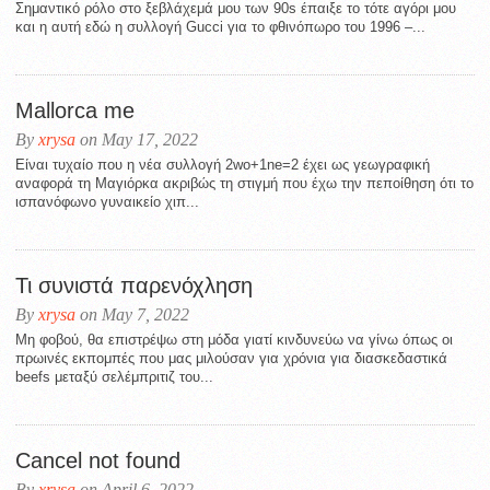
Σημαντικό ρόλο στο ξεβλάχεμά μου των 90s έπαιξε το τότε αγόρι μου
και η αυτή εδώ η συλλογή Gucci για το φθινόπωρο του 1996 –...
Mallorca me
By
xrysa
on May 17, 2022
Eίναι τυχαίο που η νέα συλλογή 2wo+1ne=2 έχει ως γεωγραφική
αναφορά τη Μαγιόρκα ακριβώς τη στιγμή που έχω την πεποίθηση ότι το
ισπανόφωνο γυναικείο χιπ...
Τι συνιστά παρενόχληση
By
xrysa
on May 7, 2022
Μη φοβού, θα επιστρέψω στη μόδα γιατί κινδυνεύω να γίνω όπως οι
πρωινές εκπομπές που μας μιλούσαν για χρόνια για διασκεδαστικά
beefs μεταξύ σελέμπριτιζ του...
Cancel not found
By
xrysa
on April 6, 2022