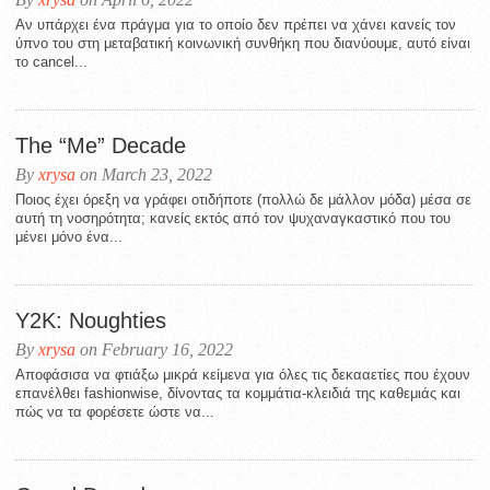
Αν υπάρχει ένα πράγμα για το οποίο δεν πρέπει να χάνει κανείς τον
ύπνο του στη μεταβατική κοινωνική συνθήκη που διανύουμε, αυτό είναι
το cancel...
The “Me” Decade
By
xrysa
on March 23, 2022
Ποιος έχει όρεξη να γράφει οτιδήποτε (πολλώ δε μάλλον μόδα) μέσα σε
αυτή τη νοσηρότητα; κανείς εκτός από τον ψυχαναγκαστικό που του
μένει μόνο ένα...
Y2K: Noughties
By
xrysa
on February 16, 2022
Aποφάσισα να φτιάξω μικρά κείμενα για όλες τις δεκααετίες που έχουν
επανέλθει fashionwise, δίνοντας τα κομμάτια-κλειδιά της καθεμιάς και
πώς να τα φορέσετε ώστε να...