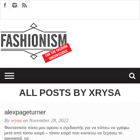
FASHION
DESIGN
ART
EDITORIALS
COUPLES
SARTORIAGRAM
THERAPY
ALL POSTS BY XRYSA
alexpageturner
By
xrysa
on November 28, 2022
Φανταστείτε πόσο μου αρέσει ο σχεδιαστής για να κάτσω να γράψω
μετά από τόσον καιρό – τόσον καιρό που κοντεύω να ξεχάσω το
password, να...