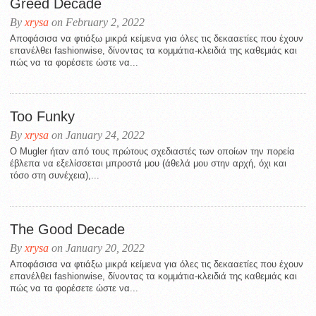
Greed Decade
By
xrysa
on February 2, 2022
Aποφάσισα να φτιάξω μικρά κείμενα για όλες τις δεκααετίες που έχουν
επανέλθει fashionwise, δίνοντας τα κομμάτια-κλειδιά της καθεμιάς και
πώς να τα φορέσετε ώστε να...
Too Funky
By
xrysa
on January 24, 2022
Ο Mugler ήταν από τους πρώτους σχεδιαστές των οποίων την πορεία
έβλεπα να εξελίσσεται μπροστά μου (άθελά μου στην αρχή, όχι και
τόσο στη συνέχεια),...
The Good Decade
By
xrysa
on January 20, 2022
Aποφάσισα να φτιάξω μικρά κείμενα για όλες τις δεκααετίες που έχουν
επανέλθει fashionwise, δίνοντας τα κομμάτια-κλειδιά της καθεμιάς και
πώς να τα φορέσετε ώστε να...