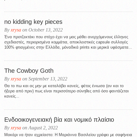
no kidding key pieces
By
xrysa
on October 13, 2022
Ένα προτζεκτάκι που στόχο έχει να μας μάθει ανερχόμενους έλληνες
σχεδιαστές, περιορισμένα κομμάτια, αποκλειστικές capsule συλλογές
100% φτιαγμένες στην Ελλάδα, μόναδικά prints και μερικά υφάσματα...
The Cowboy Goth
By
xrysa
on September 13, 2022
Θα το πω και ας μην με καταλάβει κανείς, φέτος ένιωσα (αν και το
ήξερα από πριν) πως είναι περισσότερο σύνηθες από όσο φαντάζεται
κανείς...
Ενδοοικογενειακή βία και νομικό πλαίσιο
By
xrysa
on August 2, 2022
Μακάρι να ήταν αχρείαστο: Η Μαριάννα Βασιλείου γράφει με σαφήνεια