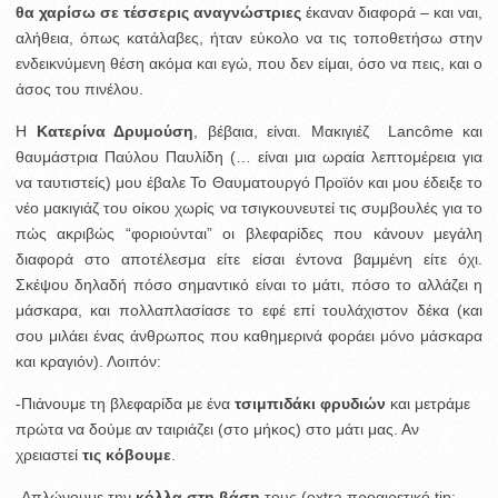
θα χαρίσω σε τέσσερις αναγνώστριες
έκαναν διαφορά – και ναι,
αλήθεια, όπως κατάλαβες, ήταν εύκολο να τις τοποθετήσω στην
ενδεικνύμενη θέση ακόμα και εγώ, που δεν είμαι, όσο να πεις, και ο
άσος του πινέλου.
Η
Κατερίνα Δρυμούση
, βέβαια, είναι. Μακιγιέζ Lancôme και
θαυμάστρια Παύλου Παυλίδη (… είναι μια ωραία λεπτομέρεια για
να ταυτιστείς) μου έβαλε Το Θαυματουργό Προϊόν και μου έδειξε το
νέο μακιγιάζ του οίκου χωρίς να τσιγκουνευτεί τις συμβουλές για το
πώς ακριβώς “φοριούνται” οι βλεφαρίδες που κάνουν μεγάλη
διαφορά στο αποτέλεσμα είτε είσαι έντονα βαμμένη είτε όχι.
Σκέψου δηλαδή πόσο σημαντικό είναι το μάτι, πόσο το αλλάζει η
μάσκαρα, και πολλαπλασίασε το εφέ επί τουλάχιστον δέκα (και
σου μιλάει ένας άνθρωπος που καθημερινά φοράει μόνο μάσκαρα
και κραγιόν). Λοιπόν:
-Πιάνουμε τη βλεφαρίδα με ένα
τσιμπιδάκι φρυδιών
και μετράμε
πρώτα να δούμε αν ταιριάζει (στο μήκος) στο μάτι μας. Αν
χρειαστεί
τις κόβουμε
.
-Απλώνουμε την
κόλλα στη βάση
τους (extra προαιρετικό tip: