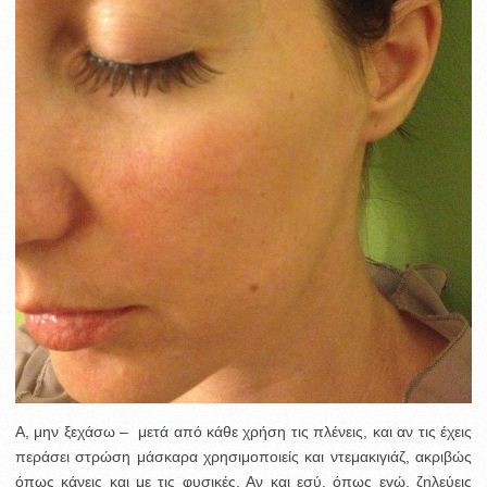
Α, μην ξεχάσω – μετά από κάθε χρήση τις πλένεις, και αν τις έχεις
περάσει στρώση μάσκαρα χρησιμοποιείς και ντεμακιγιάζ, ακριβώς
όπως κάνεις και με τις φυσικές. Αν και εσύ, όπως εγώ, ζηλεύεις