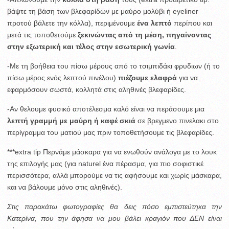
βάψτε τη βάση των βλεφαρίδων με μαύρο μολύβι ή eyeliner
προτού βάλετε την κόλλα), περιμένουμε
ένα λεπτό
περίπου και
μετά τις τοποθετούμε
ξεκινώντας από τη μέση, πηγαίνοντας
στην εξωτερική και τέλος στην εσωτερική γωνία
.
-Με τη βοήθεια του πίσω μέρους από το τσιμπιδάκι φρυδιων (ή το
πίσω μέρος ενός λεπτού πινέλου)
πιέζουμε ελαφρά
για να
εφαρμόσουν σωστά, κολλητά στις αληθινές βλεφαρίδες.
-Αν θελουμε φυσικό αποτέλεσμα καλό είναι να περάσουμε μια
λεπτή γραμμή με μαύρη ή καφέ σκιά
σε βρεγμενο πινελακι στο
περίγραμμα του ματιού μας πριν τοποθετήσουμε τις βλεφαρίδες.
***extra tip Περνάμε μάσκαρα για να ενωθούν ανάλογα με το λουκ
της επιλογής μας (για naturel ένα πέρασμα, για πιο σοφιστικέ
περισσότερα, αλλά μπορούμε να τις αφήσουμε και χωρίς μάσκαρα,
και να βάλουμε μόνο στις αληθινές).
Στις παρακάτω φωτογραφίες θα δεις πόσο εμπιστεύτηκα την
Κατερίνα, που την άφησα να μου βάλει κραγιόν που ΔΕΝ είναι