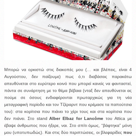
Μπορώ να ορκιστώ στις διακοπές μου (… και βλέπεις, είναι 4
Αυγούστου, δεν παίζουμε) πως ό,τι διαβάσεις παρακάτω
απευθύνεται στο ευρύτερο κοινό που μπορεί κανείς να φανταστεί,
πάντα σε συνάρτηση με το θέμα βέβαια (νταξ δεν απευθύνεται ας
πούμε σε όσους ενδιαφέρονται πρωταρχικώς για τη νέα
μεταγραφική περίοδο και τον Τζέραρντ που κρέμασε τα παπούτσια
του): στα κορίτσια που πιάνει το χέρι τους και στα κορίτσια που
δεν πιάνει. Στο stand
Alber Elbaz for
Lancôme
του Attica με
έβαψε άνθρωπος που ήξερε, ναι. Στο σπίτι όμως, “βάφτηκα” μόνη
μου (υποτυπωδώς). Και στις δύο περιπτώσεις, οι βλεφαρίδες
που