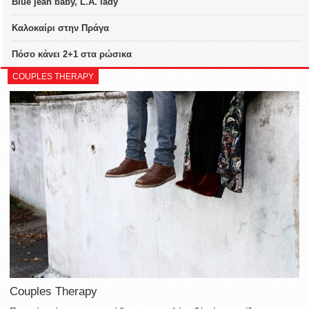
Blue jean baby, L.A. lady
Καλοκαίρι στην Πράγα
Πόσο κάνει 2+1 στα ρώσικα
COUPLES THERAPY
Couples Therapy