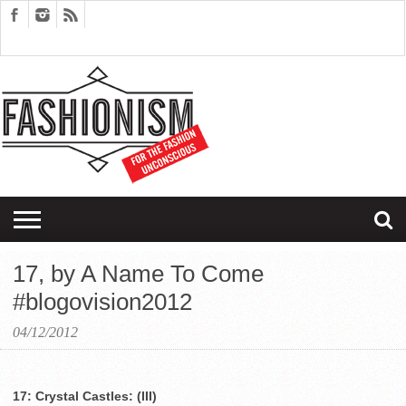
FASHION
DESIGN
ART
EDITORIALS
COUPLES
SARTORIAGRAM
THERAPY
17, by A Name To Come
#blogovision2012
04/12/2012
17: Crystal Castles: (III)