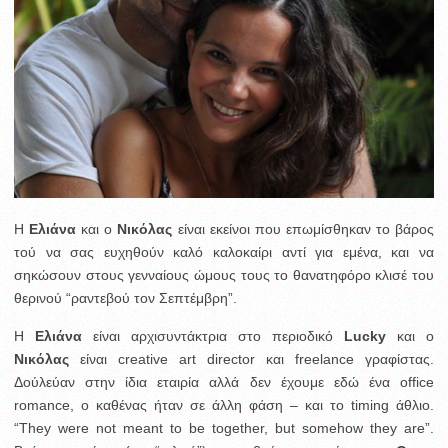
Η
Ελιάνα
και ο
Νικόλας
είναι εκείνοι που επωμίσθηκαν το βάρος
τού να σας ευχηθούν καλό καλοκαίρι αντί για εμένα, και να
σηκώσουν στους γενναίους ώμους τους το θανατηφόρο κλισέ του
θερινού “ραντεβού τον Σεπτέμβρη”.
Η
Ελιάνα
είναι αρχισυντάκτρια στο περιοδικό
Lucky
και ο
Νικόλας
είναι creative art director και freelance γραφίστας.
Δούλεύαν στην ίδια εταιρία αλλά δεν έχουμε εδώ ένα office
romance, ο καθένας ήταν σε άλλη φάση – και το timing άθλιο.
“They were not meant to be together, but somehow they are”.