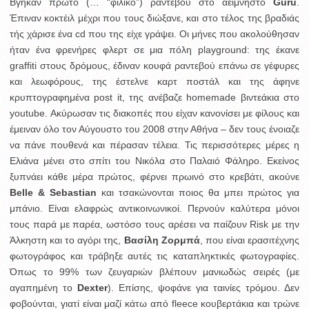
Βγήκαν πρώτο (… “φιλικό”) ραντεβού στο αείμνηστο
Guru
.
Έπιναν κοκτέιλ μέχρι που τους διώξανε, και στο τέλος της βραδιάς
τής χάρισε ένα cd που της είχε γράψει. Οι μήνες που ακολούθησαν
ήταν ένα φρενήρες φλερτ σε μια πόλη playground: της έκανε
graffiti στους δρόμους, έδιναν κουφά ραντεβού επάνω σε γέφυρες
και λεωφόρους, της έστελνε καρτ ποστάλ και της άφηνε
κρυπτογραφημένα post it, της ανέβαζε homemade βιντεάκια στο
youtube. Ακύρωσαν τις διακοπές που είχαν κανονίσει με φίλους και
έμειναν όλο τον Αύγουστο του 2008 στην Αθήνα – δεν τους ένοιαζε
να πάνε πουθενά και πέρασαν τέλεια. Τις περισσότερες μέρες η
Ελιάνα μένει στο σπίτι του Νικόλα στο Παλαιό Φάληρο. Εκείνος
ξυπνάει κάθε μέρα πρώτος, φέρνει πρωινό στο κρεβάτι, ακούνε
Belle & Sebastian
και τσακώνονται ποιος θα μπει πρώτος για
μπάνιο. Είναι ελαφρώς αντικοινωνικοί. Περνούν καλύτερα μόνοι
τους παρά με παρέα, ωστόσο τους αρέσει να παίζουν Risk με την
Άλκηστη και το αγόρι της,
Βασίλη Ζορμπά
, που είναι ερασιτέχνης
φωτογράφος και τράβηξε αυτές τις καταπληκτικές φωτογραφίες.
Όπως το 99% των ζευγαριών βλέπουν μανιωδώς σειρές (με
αγαπημένη το
Dexter
). Επίσης, ψοφάνε για ταινίες τρόμου. Δεν
φοβούνται, γιατί είναι μαζί κάτω από fleece κουβερτάκια και τρώνε