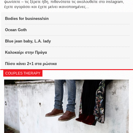
ψωνίσετε – τις ξέρετε ήδη, πιθανότατα τις ακολουθείτε στο instagram,
έχετε αγοράσει και έχετε μείνει ικανοποιημένες...
Bodies for business/sin
Ocean Goth
Blue jean baby, L.A. lady
Καλοκαίρι στην Πράγα
Πόσο κάνει 2+1 στα ρώσικα
COUPLES THERAPY