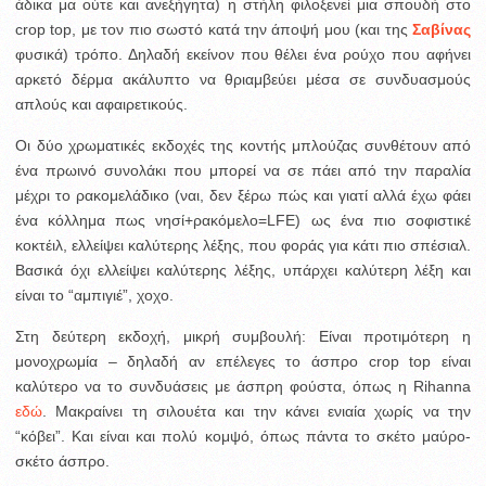
άδικα μα ούτε και ανεξήγητα) η στήλη φιλοξενεί μια σπουδή στο
crop top, με τον πιο σωστό κατά την άποψή μου (και της
Σαβίνας
φυσικά) τρόπο. Δηλαδή εκείνον που θέλει ένα ρούχο που αφήνει
αρκετό δέρμα ακάλυπτο να θριαμβεύει μέσα σε συνδυασμούς
απλούς και αφαιρετικούς.
Οι δύο χρωματικές εκδοχές της κοντής μπλούζας συνθέτουν από
ένα πρωινό συνολάκι που μπορεί να σε πάει από την παραλία
μέχρι το ρακομελάδικο (ναι, δεν ξέρω πώς και γιατί αλλά έχω φάει
ένα κόλλημα πως νησί+ρακόμελο=LFE) ως ένα πιο σοφιστικέ
κοκτέιλ, ελλείψει καλύτερης λέξης, που φοράς για κάτι πιο σπέσιαλ.
Βασικά όχι ελλείψει καλύτερης λέξης, υπάρχει καλύτερη λέξη και
είναι το “αμπιγιέ”, χοχο.
Στη δεύτερη εκδοχή, μικρή συμβουλή: Είναι προτιμότερη η
μονοχρωμία – δηλαδή αν επέλεγες το άσπρο crop top είναι
καλύτερο να το συνδυάσεις με άσπρη φούστα, όπως η Rihanna
εδώ
. Μακραίνει τη σιλουέτα και την κάνει ενιαία χωρίς να την
“κόβει”. Και είναι και πολύ κομψό, όπως πάντα το σκέτο μαύρο-
σκέτο άσπρο.