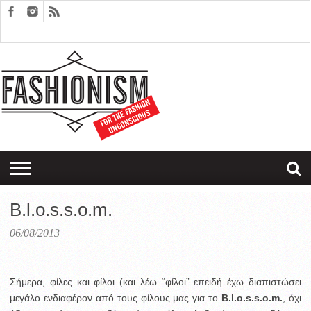
FASHION
DESIGN
ART
EDITORIALS
COUPLES
SARTORIAGRAM
THERAPY
B.l.o.s.s.o.m.
06/08/2013
Σήμερα, φίλες και φίλοι (και λέω “φίλοι” επειδή έχω διαπιστώσει
μεγάλο ενδιαφέρον από τους φίλους μας για το
B.l.o.s.s.o.m.
, όχι