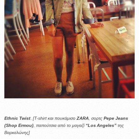
Ethnic Twist
.
[T-shirt και πουκάμισο
ZARA
, σορτς
Pepe
Jeans
(Shop Ermou)
, παπούτσια από το μαγαζί
“Los Angeles”
της
Βαρκελώνης]