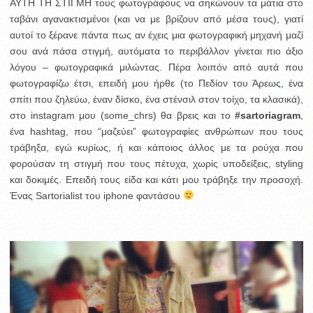
ΑΥΤΗ ΤΗ ΣΤΙΓΜΗ τους φωτογράφους να σηκώνουν τα μάτια στο
ταβάνι αγανακτισμένοι (και να με βρίζουν από μέσα τους), γιατί
αυτοί το ξέρανε πάντα πως αν έχεις μια φωτογραφική μηχανή μαζί
σου ανά πάσα στιγμή, αυτόματα το περιβάλλον γίνεται πιο άξιο
λόγου – φωτογραφικά μιλώντας. Πέρα λοιπόν από αυτά που
φωτογραφίζω έτσι, επειδή μου ήρθε (το Πεδίον του Άρεως, ένα
σπίτι που ζηλεύω, έναν δίσκο, ένα στένσιλ στον τοίχο, τα κλασικά),
στο instagram μου (some_chrs) θα βρεις και το
#sartoriagram
,
ένα hashtag, που “μαζεύει” φωτογραφίες ανθρώπων που τους
τράβηξα, εγώ κυρίως, ή και κάποιος άλλος με τα ρούχα που
φορούσαν τη στιγμή που τους πέτυχα, χωρίς υποδείξεις, styling
και δοκιμές. Επειδή τους είδα και κάτι μου τράβηξε την προσοχή.
Ένας Sartorialist του iphone φαντάσου