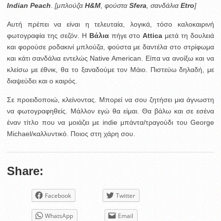
Indian Peach
.
[μπλούζα
Η&Μ
, φούστα
Sfera
, σανδάλια
Etro
]
Αυτή πρέπει να είναι η τελευταία, λογικά, τόσο καλοκαιρινή
φωτογραφία της σεζόν. Η
Βάλια
πήγε στο
Attica
μετά τη δουλειά
και φορούσε ροδακινί μπλούζα, φούστα με δαντέλα στο στρίφωμα
και κάτι σανδάλια εντελώς Native American. Είπα να ανοίξω και να
κλείσω με έθνικ, θα το ξαναδούμε τον Μάιο. Πιστεύω δηλαδή, με
διαψεύδει και ο καιρός.
Σε προειδοποιώ, κλείνοντας. Μπορεί να σου ζητήσει μια άγνωστη
να φωτογραφηθείς. Μάλλον εγώ θα είμαι. Θα βάλω και σε εσένα
έναν τίτλο που να μοιάζει με indie μπάντα/τραγούδι του George
Michael/καλλυντικό. Ποιος στη χάρη σου.
Share:
Facebook
Twitter
WhatsApp
Email