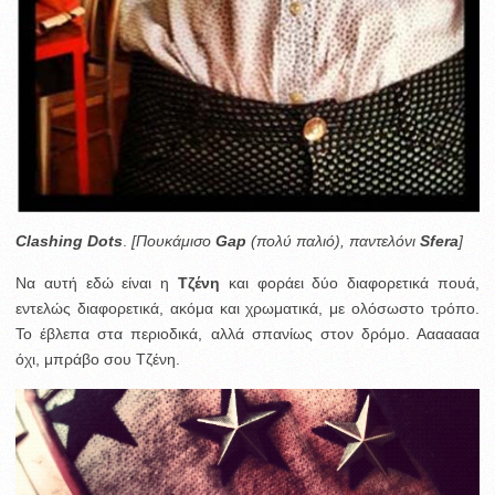
Clashing Dots
.
[Πουκάμισο
Gap
(πολύ παλιό), παντελόνι
Sfera
]
Να αυτή εδώ είναι η
Τζένη
και φοράει δύο διαφορετικά πουά,
εντελώς διαφορετικά, ακόμα και χρωματικά, με ολόσωστο τρόπο.
Το έβλεπα στα περιοδικά, αλλά σπανίως στον δρόμο. Ααααααα
όχι, μπράβο σου Τζένη.