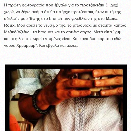
Η πρώτη φωτογραφία που έβγαλα για το
προτζεκτάκι
(…χεχ),
χωρίς να ξέρω ακόμα ότι θα υπήρχε προτζεκτάκι, ήταν αυτή της
αδελφής μου
Έφης
στο brunch των γενεθλίων της στο
Mama
Roux
. Μού άρεσε το ντύσιμό της, το μπλουζάκι με στάμπα κάπως
Μεξικό/Αζτέκοι, τα brogues και το σουέντ σορτς. Μετά είπα “χμμ
και οι φίλες της ωραία ντυμένες είναι. Και κανα δυο κορίτσια εδώ
γύρω. Χμμμμμμμ”. Και έβγαλα και άλλες.