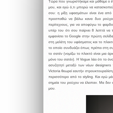
Τώρα που γνωριστήκαμε και μάθαμε ο έν
μου, και εγώ ό,τι μπορώ να κατασκοπε
σου:
η μίξη υφασμάτων είναι ένα από
προσπαθώ να βάλω κανα δυο ρούχα 
περίτεχνους, για να αποφύγω το φαρδο
υπέρ του ότι σου παίρνει 8 λεπτά να 
εμφανίσει το Google στην πρώτη σελίδα
στη μελέτη του υφάσματος και το πλεκτό 
το οποίο συνδυάζει όπως πρέπει στη σ
το σατέν (νομίζω το πλεκτό είναι μια άρ
μόνο του σατέν). Η Vogue λέει ότι το ό
ασυζητητί μεταξύ των νέων designers
Victoria θεωρεί εαυτήν στρουκτουραλίστρ
περισσότερο από το styling. Και εγώ μ
σημεία του ρούχου να έλειπαν. Μα δεν σο
μου.