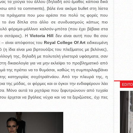
ας τα χούγια του άλλου (δηλαδή εσύ έμαθες κάποια δικά
ύσω από τα comments), βάλε ένα ακόμα bullet στη λίστα
 τα πράγματα που μου αρέσει πιο πολύ τις φορές που
το ένα δίπλα στο άλλο σε συνδυασμούς κάπως πιο
υλό φόρεμα-μάλλινο καλσόν-μπότα (που έχει βέβαια στα
το σετάρεις). H
Victoria Hill
δεν είναι αυτή που θα σου
 – είναι απόφοιτος του
Royal College Of Art
ειδικευμένη
(η ίδια είναι μια βιρτουόζος του πλεξίματος με βελόνες),
υλλογή της, δηλαδή με πολυτελή γλιστερά υφάσματα, σαν
ιστη δικαιολογία για να μην εκλείψει το προβληματικό από
νομά της πρέπει να το θυμάσαι, καθώς τη συμπεριλαμβάνει
 της κατηγορίας σοχότραϊτνάου. Από την πλευρά της, η
ια της μόδας, οι φόρμες και οι όγκοι την ενδιαφέρουν λέει
EDITO
έσα. Μόνο αυτά τα ριχτάρια που ξεφυτρώνουν από τυχαία
υ έρχεται να βγάλεις νύχια και να τα ξεριζώσεις, όχι πες