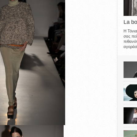
La b
Η Τόνια
σας πεί
πιθανότ
αγοράσε