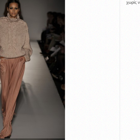
χωρίς ν