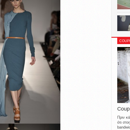
COUP
Coup
Πριν κά
ότι στ
bandwid