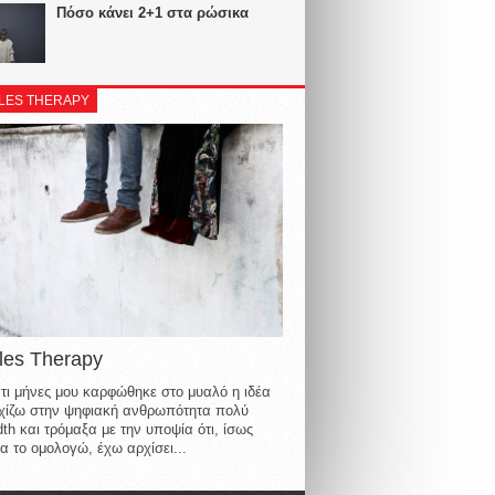
Πόσο κάνει 2+1 στα ρώσικα
LES THERAPY
les Therapy
τι μήνες μου καρφώθηκε στο μυαλό η ιδέα
οιχίζω στην ψηφιακή ανθρωπότητα πολύ
th και τρόμαξα με την υποψία ότι, ίσως
α το ομολογώ, έχω αρχίσει...