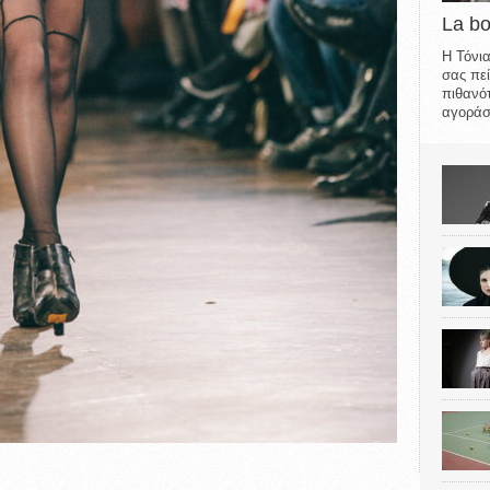
La b
Η Τόνια
σας πεί
πιθανότ
αγοράσε