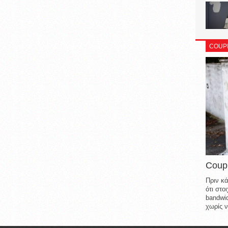
COUP
Coup
Πριν κά
ότι στ
bandwid
χωρίς ν