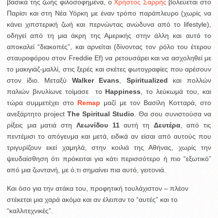
βασικά της ζωής φιλοσοφημένα, ο
Χρήστος Σαρρής
βολεύεται στο
Παρίσι και στη Νέα Υόρκη με έναν τρόπο παράπλευρο
(χωρίς να
κάνει χιπστερική ζωή και περνώντας ανώδυνα από το lifestyle),
οδηγεί από τη μια άκρη της Αμερικής στην άλλη και αυτό το
αποκαλεί “διακοπές”, και αρνείται (δίνοντας τον ρόλο του έτερου
σταυροφόρου στον Freddie Ef) να ρετουσάρει και να ασχοληθεί με
το μακιγιάζ-μαλλί, στις ξερές και σκέτες φωτογραφίες που αρέσουν
στον ίδιο. Μεταξύ
Walker Evans
,
Spiritualized
και πολλών
παλιών βινυλίωνε τοίμασε το
Happiness
, το λεύκωμά του, και
τώρα συμμετέχει στο
Remap
μαζί με τον Βασίλη Κοτταρά, στο
ανεξάρτητο project
The Spiritual Studio
. Θα σου συνιστούσα να
ρίξεις μια ματιά στη
Λεωνίδου 11
αυτή τη
Δευτέρα
, από τις
πεντέμισι το απόγευμα και μετά, ειδικά αν είσαι από αυτούς που
τριγυρίζουν εκεί χαμηλά, στην κοιλιά της Αθήνας, χωρίς την
ψευδαίσθηση ότι πρόκειται για κάτι περισσότερο ή πιο “εξωτικό”
από μια ζωντανή, με ό,τι σημαίνει πια αυτό, γειτονιά.
Και όσο για την ατάκα του, προφητική τουλάχιστον – πλέον
στέκεται μια χαρά ακόμα και αν έλειπαν το “αυτές” και το
“καλλιτεχνικές”.