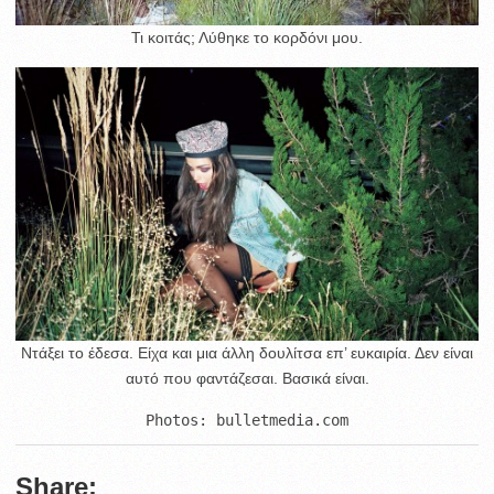
Τι κοιτάς; Λύθηκε το κορδόνι μου.
Ντάξει το έδεσα. Είχα και μια άλλη δουλίτσα επ’ ευκαιρία. Δεν είναι
αυτό που φαντάζεσαι. Βασικά είναι.
Photos: bulletmedia.com
Share: