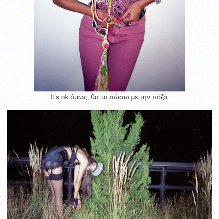
It’s ok όμως, θα το σώσω με την πόζα.