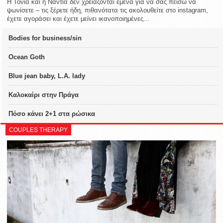
Η Τόνια και η Νάντια δεν χρειάζονται εμένα για να σας πείσω να
ψωνίσετε – τις ξέρετε ήδη, πιθανότατα τις ακολουθείτε στο instagram,
έχετε αγοράσει και έχετε μείνει ικανοποιημένες...
Bodies for business/sin
Ocean Goth
Blue jean baby, L.A. lady
Καλοκαίρι στην Πράγα
Πόσο κάνει 2+1 στα ρώσικα
COUPLES THERAPY