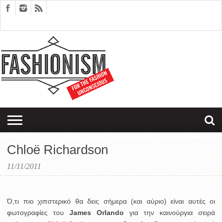
FASHION
DESIGN
ART
EDITORIALS
COUPLES
SARTORIAGRAM
THERAPY
Chloë Richardson
11/11/2011
Ό,τι πιο χιπστερικό θα δεις σήμερα (και αύριο) είναι αυτές οι
φωτογραφίες του
James Orlando
για την καινούργια σειρά