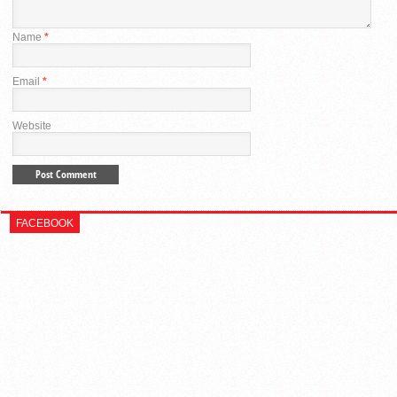
Name
*
Email
*
Website
FACEBOOK