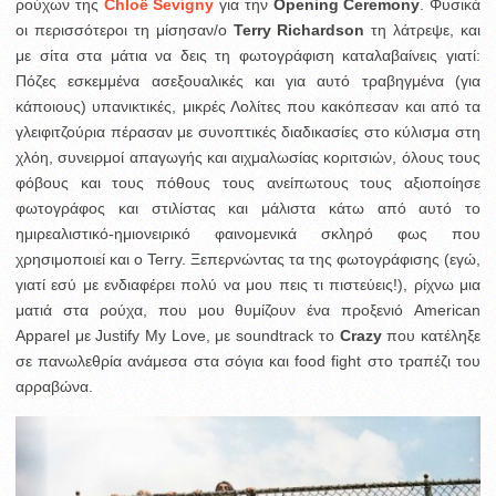
ρούχων της
Chloë Sevigny
για την
Opening Ceremony
.
Φυσικά
οι περισσότεροι τη μίσησαν/ο
Terry Richardson
τη λάτρεψε, και
με σίτα στα μάτια να δεις τη φωτογράφιση καταλαβαίνεις γιατί:
Πόζες εσκεμμένα ασεξουαλικές και για αυτό τραβηγμένα (για
κάποιους) υπανικτικές, μικρές Λολίτες που κακόπεσαν και από τα
γλειφιτζούρια πέρασαν με συνοπτικές διαδικασίες στο κύλισμα στη
χλόη, συνειρμοί απαγωγής και αιχμαλωσίας κοριτσιών, όλους τους
φόβους και τους πόθους τους ανείπωτους τους αξιοποίησε
φωτογράφος και στιλίστας και μάλιστα κάτω από αυτό το
ημιρεαλιστικό-ημιονειρικό φαινομενικά σκληρό φως που
χρησιμοποιεί και ο Terry. Ξεπερνώντας τα της φωτογράφισης (εγώ,
γιατί εσύ με ενδιαφέρει πολύ να μου πεις τι πιστεύεις!), ρίχνω μια
ματιά στα ρούχα, που μου θυμίζουν ένα προξενιό American
Apparel με Justify My Love, με soundtrack το
Crazy
που κατέληξε
σε πανωλεθρία ανάμεσα στα σόγια και food fight στο τραπέζι του
αρραβώνα.