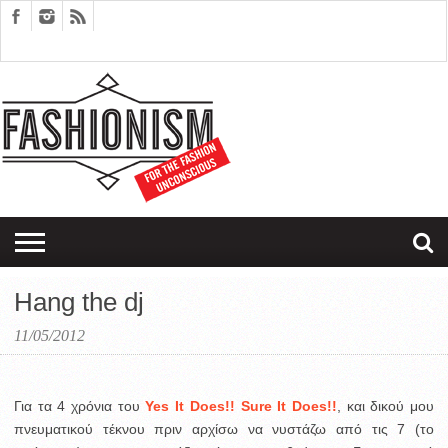
FASHION
DESIGN
ART
EDITORIALS
COUPLES
SARTORIAGRAM
THERAPY
Hang the dj
11/05/2012
Για τα 4 χρόνια του
Yes It Does!! Sure It Does!!
, και δικού μου
πνευματικού τέκνου πριν αρχίσω να νυστάζω από τις 7 (το