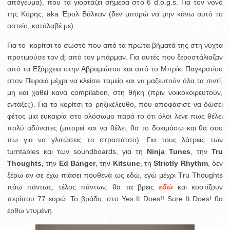
απόγευμα), που τα γιορτάζει σήμερα στο 6 d.o.g.s. Για τον νονό
της Κόρης, aka Έρολ Βάλκαν (δεν μπορώ να μην κάνω αυτό το
αστείο, κατάλαβέ με).
Για το κορίτσι το σωστό που από τα πρώτα βήματά της στη νύχτα
προτιμούσε τον dj από τον μπάρμαν. Για αυτές που ξεροστάλιαζαν
από τα Εξάρχεια στην Αβραμιώτου και από το Μπρίκι Παγκρατίου
στον Πειραιά μέχρι να κλείσει ταμείο και να μαζευτούν όλα τα σιντί,
μη και χαθεί κανα compilation, στη θήκη (πριν νοικοκοιρευτούν,
εντάξει;). Για το κορίτσι το ρηξικέλευθο, που αποφάσισε να δώσει
φέτος μια ευκαιρία στο ολόσωμο παρά το ότι όλοι λένε πως θέλει
πολύ αδύνατες (μπορεί και να θέλει, θα το δοκιμάσω και θα σου
πω για να γλιτώσεις το στραπάτσο). Για τους λάτρεις των
turntables και των soundboards, για τη
Ninja Tunes
, την
Tru
Thoughts,
την
Ed Banger
, την
Kitsune
, τη
Strictly Rhythm
, δεν
ξέρω αν σε έχω πιάσει πουθενά ως εδώ, εγώ μέχρι Τru Thoughts
πάω πάντως, τέλος πάντων, θα τα βρεις
εδώ
και κοστίζουν
περίπου 77 ευρώ. Το βράδυ, στο Yes It Does!! Sure It Does! θα
έρθω ντυμένη.