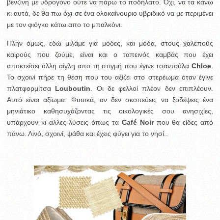
βενζίνη με υδρογόνο ούτε να πάρω το ποδήλατο. Όχι, να τα κάνω
κι αυτά, δε θα πω όχι σε ένα ολοκαίνουριο υβριδικό να με περιμένει
με τον φιόγκο κάτω απο το μπαλκόνι.
Πλην όμως, εδώ μιλάμε για μόδες, και μόδα, στους χαλεπούς
καιρούς που ζούμε, είναι και ο ταπεινός καμβάς που έχει
αποκτείσει άλλη αίγλη απο τη στιγμή που έγινε τσαντούλα
Chloe
.
Το σχοινί πήρε τη θέση που του αξίζει στο στερέωμα όταν έγινε
πλατφορμίτσα
Louboutin
. Οι δε φελλοί πλέον δεν επιπλέουν.
Αυτό είναι αξίωμα. Φυσικά, αν δεν σκοπεύεις να ξοδέψεις ένα
μηνιάτικο καθησυχάζοντας τις οικολογικές σου ανησιχίες,
υπάρχουν κι αλλες λύσεις όπως τα
Café Noir
που θα είδες από
πάνω. Λινό, σχοινί, ψάθα και έχεις φύγει για το νησί..