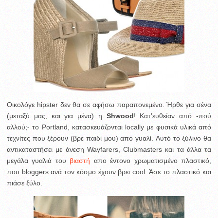
Οικολόγε hipster δεν θα σε αφήσω παραπονεμένο. Ήρθε για σένα
(μεταξύ μας, και για μένα) η
Shwood
! Κατ’ευθείαν από -πού
αλλού;- το Portland, κατασκευάζονται locally με φυσικά υλικά από
τεχνίτες που ξέρουν (βρε παιδί μου) απο γυαλί. Aυτό το ξύλινο θα
αντικαταστήσει με άνεση Wayfarers, Clubmasters και τα άλλα τα
μεγάλα γυαλιά του
βιαστή
απο έντονο χρωματισμένο πλαστικό,
που bloggers ανά τον κόσμο έχουν βρει cool. Άσε το πλαστικό και
πιάσε ξύλο.