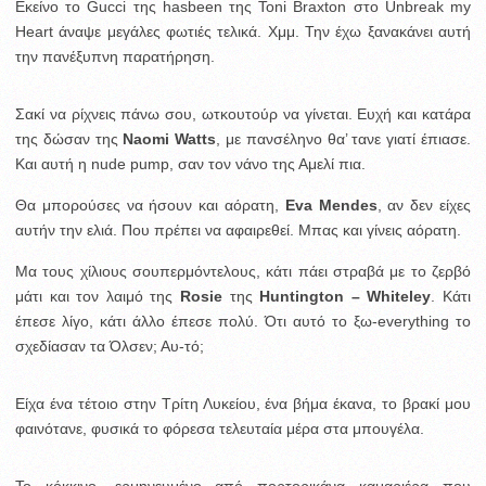
Εκείνο το Gucci της hasbeen της Toni Braxton στο Unbreak my
Heart άναψε μεγάλες φωτιές τελικά. Χμμ. Την έχω ξανακάνει αυτή
την πανέξυπνη παρατήρηση.
Σακί να ρίχνεις πάνω σου, ωτκουτούρ να γίνεται. Ευχή και κατάρα
της δώσαν της
Naomi Watts
, με πανσέληνο θα’ τανε γιατί έπιασε.
Και αυτή η nude pump, σαν τον νάνο της Αμελί πια.
Θα μπορούσες να ήσουν και αόρατη,
Eva Mendes
, αν δεν είχες
αυτήν την ελιά. Που πρέπει να αφαιρεθεί. Μπας και γίνεις αόρατη.
Μα τους χίλιους σουπερμόντελους, κάτι πάει στραβά με το ζερβό
μάτι και τον λαιμό της
Rosie
της
Huntington – Whiteley
. Κάτι
έπεσε λίγο, κάτι άλλο έπεσε πολύ. Ότι αυτό το ξω-everything το
σχεδίασαν τα Όλσεν; Αυ-τό;
Είχα ένα τέτοιο στην Τρίτη Λυκείου, ένα βήμα έκανα, το βρακί μου
φαινότανε, φυσικά το φόρεσα τελευταία μέρα στα μπουγέλα.