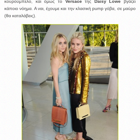
κουρούμπελο, και όμως το
Versace
της
Daisy Lowe
βγάζει
κάποιο νόημα. Α ναι, έχουμε και την κλασική pump γόβα, σε μαύρο
(θα καταλάβεις).