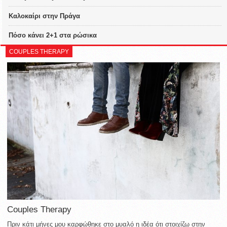
Καλοκαίρι στην Πράγα
Πόσο κάνει 2+1 στα ρώσικα
COUPLES THERAPY
Couples Therapy
Πριν κάτι μήνες μου καρφώθηκε στο μυαλό η ιδέα ότι στοιχίζω στην