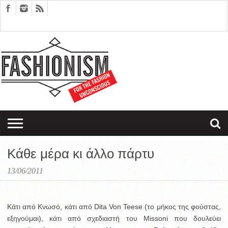
FASHION
DESIGN
ART
EDITORIALS
COUPLES
SARTORIAGRAM
THERAPY
Κάθε μέρα κι άλλο πάρτυ
13/06/2011
Κάτι από Κνωσό, κάτι από Dita Von Teese (το μήκος της φούστας,
εξηγούμαι), κάτι από σχεδιαστή του Missoni που δουλεύει