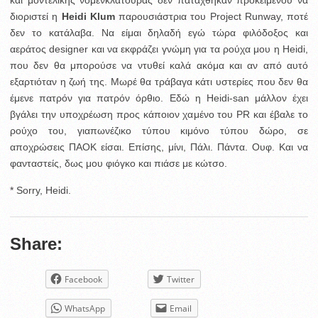
και μοντελικής νομενκλατούρας δεν πατάχθηκαν προκειμένου να
διοριστεί η
Heidi Klum
παρουσιάστρια του Project Runway, ποτέ
δεν το κατάλαβα.
Να είμαι δηλαδή εγώ τώρα φιλόδοξος και
αεράτος designer και να εκφράζει γνώμη για τα ρούχα μου η Heidi,
που δεν θα μπορούσε να ντυθεί καλά ακόμα και αν από αυτό
εξαρτιόταν η ζωή της. Μωρέ θα τράβαγα κάτι υστερίες που δεν θα
έμενε πατρόν για πατρόν όρθιο. Εδώ η Heidi-san μάλλον έχει
βγάλει την υποχρέωση προς κάποιον χαμένο του PR και έβαλε το
ρούχο του, γιαπωνέζικο τύπου κιμόνο τύπου δώρο, σε
αποχρώσεις ΠΑΟΚ είσαι. Επίσης, μίνι, Πάλι. Πάντα. Ουφ. Και να
φανταστείς, δως μου φιόγκο και πιάσε με κώτσο.
* Sorry, Heidi.
Share:
Facebook
Twitter
WhatsApp
Email