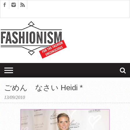
FASHION
DESIGN
ART
EDITORIALS
COUPLES
SARTORIAGRAM
THERAPY
ごめん なさい Heidi *
13/09/2010