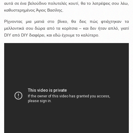
αυτά σε ένα βελούδινο πολυτελές κουτί, θα το λατρέψεις σου λέω,
καθυστερημένος Άγιος Βασίλης.
Ρίχνοντας μια ματιά στο βίνεο, θα δεις πώς φτιάχτηκαν τα
μελλοντικά σου δώρα από τα κορίτσια – και δεν ήταν απλό, γιατί
DIY από DIY διαφέρει, και εδώ έχουμε το καλύτερο.