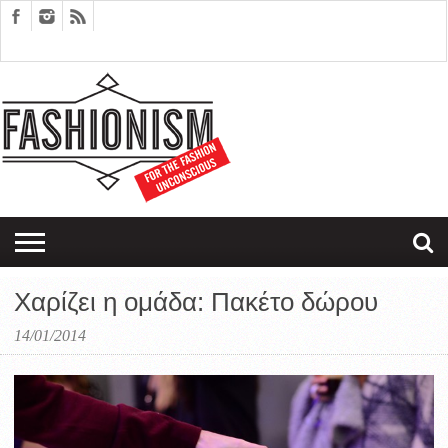
FASHION
DESIGN
ART
EDITORIALS
COUPLES
SARTORIAGRAM
THERAPY
Χαρίζει η ομάδα: Πακέτο δώρου
14/01/2014