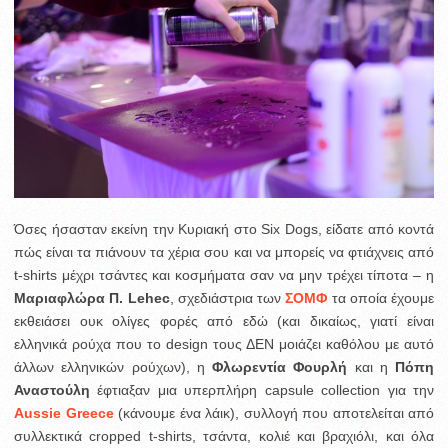
Όσες ήσασταν εκείνη την Κυριακή στο Six Dogs, είδατε από κοντά
πώς είναι τα πιάνουν τα χέρια σου και να μπορείς να φτιάχνεις από
t-shirts μέχρι τσάντες και κοσμήματα σαν να μην τρέχει τίποτα – η
Μαριαφλώρα Π. Lehec
, σχεδιάστρια των
ΣΟΜΦ
τα οποία έχουμε
εκθειάσει ουκ ολίγες φορές από εδώ (και δικαίως, γιατί είναι
ελληνικά ρούχα που το design τους ΔΕΝ μοιάζει καθόλου με αυτό
άλλων ελληνικών ρούχων), η
Φλωρεντία Φουρλή
και η
Πόπη
Αναστούλη
έφτιαξαν μια υπερπλήρη capsule collection για την
Aussie Greece
(κάνουμε ένα λάικ), συλλογή που αποτελείται από
συλλεκτικά cropped t-shirts, τσάντα, κολιέ και βραχιόλι, και όλα