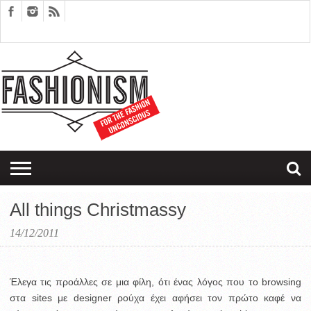
FASHION
DESIGN
ART
EDITORIALS
COUPLES
SARTORIAGRAM
THERAPY
All things Christmassy
14/12/2011
Έλεγα τις προάλλες σε μια φίλη, ότι ένας λόγος που το browsing
στα sites με designer ρούχα έχει αφήσει τον πρώτο καφέ να