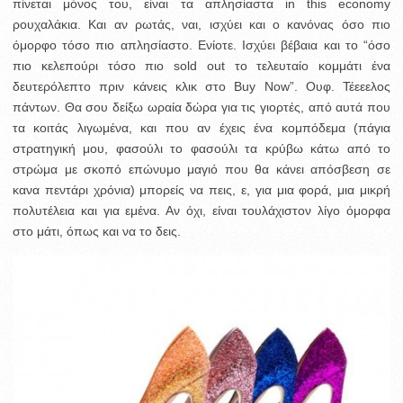
πίνεται μόνος του, είναι τα απλησίαστα in this economy
ρουχαλάκια.
Και αν ρωτάς, ναι, ισχύει και ο κανόνας όσο πιο
όμορφο τόσο πιο απλησίαστο. Ενίοτε. Ισχύει βέβαια και το “όσο
πιο κελεπούρι τόσο πιο sold out το τελευταίο κομμάτι ένα
δευτερόλεπτο πριν κάνεις κλικ στο Buy Now”. Ουφ. Τέεεελος
πάντων. Θα σου δείξω ωραία δώρα για τις γιορτές, από αυτά που
τα κοιτάς λιγωμένα, και που αν έχεις ένα κομπόδεμα (πάγια
στρατηγική μου, φασούλι το φασούλι τα κρύβω κάτω από το
στρώμα με σκοπό επώνυμο μαγιό που θα κάνει απόσβεση σε
κανα πεντάρι χρόνια) μπορείς να πεις, ε, για μια φορά, μια μικρή
πολυτέλεια και για εμένα. Αν όχι, είναι τουλάχιστον λίγο όμορφα
στο μάτι, όπως και να το δεις.