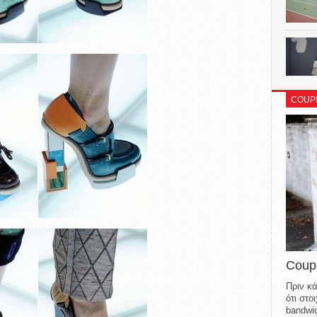
COUP
Coup
Πριν κά
ότι στ
bandwid