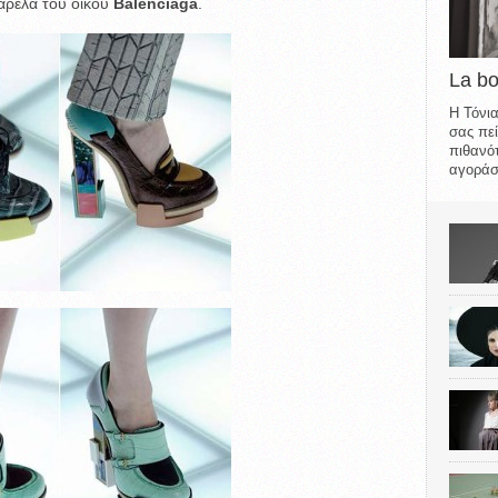
ρέλα του οίκου
Balenciaga
.
La b
Η Τόνια
σας πεί
πιθανότ
αγοράσε