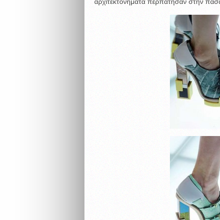
αρχιτεκτονήματα περπάτησαν στην πασα