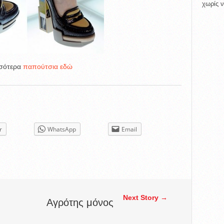
χωρίς ν
σσότερα
παπούτσια εδώ
r
WhatsApp
Email
Next Story →
Αγρότης μόνος