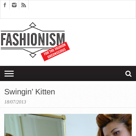
FASHION
DESIGN
ART
EDITORIALS
COUPLES
SARTORIAGRAM
THERAPY
Swingin’ Kitten
18/07/2013