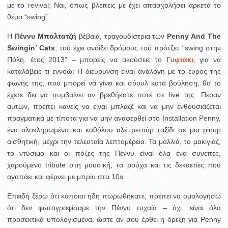
με το revival; Ναι, όπως βλέπεις με έχει απασχολήσει αρκετά το
θέμα “swing”.
H
Πέννυ Μπαλτατζή
βέβαια, τραγουδίστρια των
Penny And The
Swingin’ Cats
, τού έχει ανοίξει δρόμους τού πρότζετ “swing στην
Πόλη, έτος 2013” – μπορείς να ακούσεις το
Γυφτάκι
, για να
καταλάβεις τι εννοώ: Η διεύρυνση είναι ανάλογη με το εύρος της
φωνής της, που μπορεί να γίνει και σόουλ κατά βούληση, θα το
έχετε δει να συμβαίνει αν βρεθήκατε ποτέ σε live της. Πέραν
αυτών, πρέπει κανείς να είναι μπλαζέ και να μην ενθουσιάζεται
πραγματικά με τίποτα για να μην αναφερθεί στο Installation Penny,
ένα ολοκληρωμένο και καθόλου αλέ ρετούρ ταξίδι σε μια pinup
αισθητική, μέχρι την τελευταία λεπτομέρεια. Τα μαλλιά, το μακιγιάζ,
το ντύσιμο και οι πόζες της Πέννυ είναι όλα ένα συνεπές,
χαρούμενο tribute στη μουσική, τα ρούχα και τις δεκαετίες που
αγαπάει και φέρνει με μπρίο στα 10s.
Επειδή ξέρω ότι κάποιοι ήδη πωρωθήκατε, πρέπει να ομολογήσω
ότι δεν φωτογραφίσαμε την Πέννυ τυχαία – όχι, είναι όλα
προσεκτικά υπολογισμένα, ώστε αν σου έρθει η όρεξη για Penny