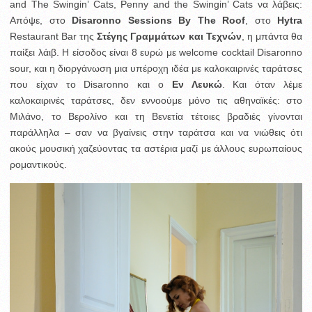
and The Swingin’ Cats, Penny and the Swingin’ Cats να λάβεις:
Απόψε, στο
Disaronno Sessions By The Roof
, στο
Hytra
Restaurant Bar της
Στέγης Γραμμάτων και Τεχνών
, η μπάντα θα
παίξει λάιβ. Η είσοδος είναι 8 ευρώ με welcome cocktail Disaronno
sour, και η διοργάνωση μια υπέροχη ιδέα με καλοκαιρινές ταράτσες
που είχαν το Disaronno και ο
Εν Λευκώ
. Και όταν λέμε
καλοκαιρινές ταράτσες, δεν εννοούμε μόνο τις αθηναϊκές: στο
Μιλάνο, το Βερολίνο και τη Βενετία τέτοιες βραδιές γίνονται
παράλληλα – σαν να βγαίνεις στην ταράτσα και να νιώθεις ότι
ακούς μουσική χαζεύοντας τα αστέρια μαζί με άλλους ευρωπαίους
ρομαντικούς.